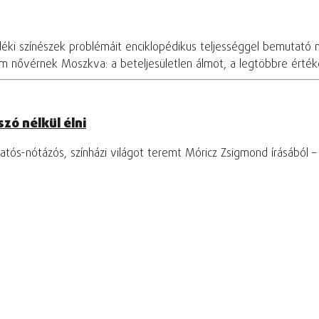
déki színészek problémáit enciklopédikus teljességgel bemutató 
om nővérnek Moszkva: a beteljesületlen álmot, a legtöbbre értékel
zó nélkül élni
tós-nótázós, színházi világot teremt Móricz Zsigmond írásából 