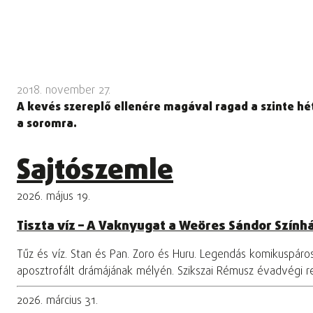
2018. november 27.
A kevés szereplő ellenére magával ragad a szinte hét
a soromra.
Sajtószemle
2026. május 19.
Tiszta víz – A Vaknyugat a Weöres Sándor Szính
Tűz és víz. Stan és Pan. Zoro és Huru. Legendás komikuspár
aposztrofált drámájának mélyén. Szikszai Rémusz évadvégi 
2026. március 31.