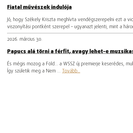
Fiatal művészek indulója
Jó, hogy Székely Kriszta meghívta vendégszerepelni ezt a vi
viszonyítási pontként szerepel – ugyanazt jelenti, mint a hár
2026. március 30.
Papucs alá törni a férfit, avagy lehet-e muzsikas
És mégis mozog a Föld… a WSSZ új premierje keserédes, mula
Így születik meg a Nem …
Tovább...