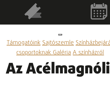
Támogatóink
Sajtószemle
Színházbejár
csoportoknak
Galéria
A színházról
Az Acélmagnól