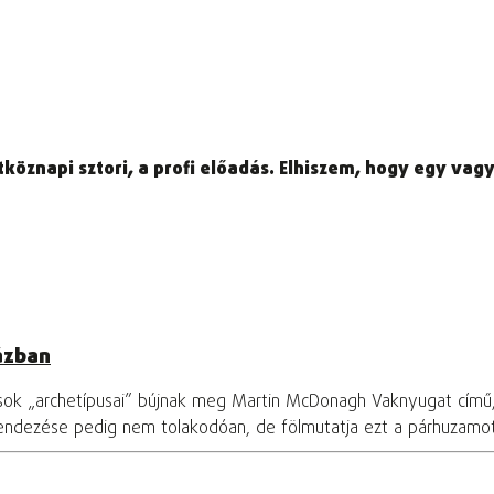
köznapi sztori, a profi előadás. Elhiszem, hogy egy vagy
ázban
osok „archetípusai” bújnak meg Martin McDonagh Vaknyugat című
rendezése pedig nem tolakodóan, de fölmutatja ezt a párhuzamo