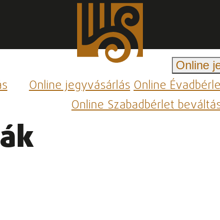
Online j
ás
Online jegyvásárlás
Online Évadbérl
Online Szabadbérlet beváltá
iák