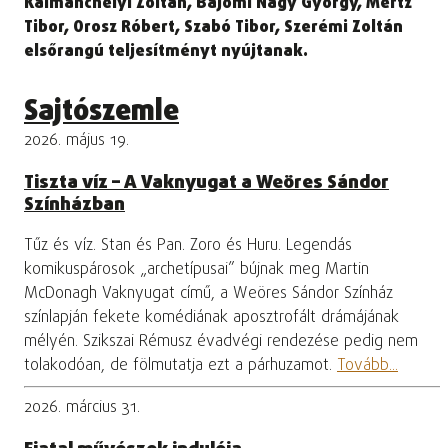
Kálmánchelyi Zoltán, Bajomi Nagy György, Mertz
Tibor, Orosz Róbert, Szabó Tibor, Szerémi Zoltán
elsőrangú teljesítményt nyújtanak.
Sajtószemle
2026. május 19.
Tiszta víz – A Vaknyugat a Weöres Sándor
Színházban
Tűz és víz. Stan és Pan. Zoro és Huru. Legendás
komikuspárosok „archetípusai” bújnak meg Martin
McDonagh Vaknyugat című, a Weöres Sándor Színház
színlapján fekete komédiának aposztrofált drámájának
mélyén. Szikszai Rémusz évadvégi rendezése pedig nem
tolakodóan, de fölmutatja ezt a párhuzamot.
Tovább...
2026. március 31.