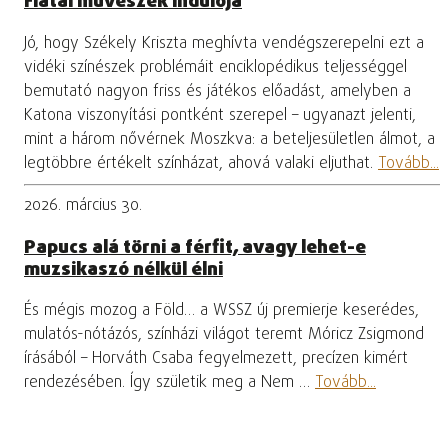
Fiatal művészek indulója
Jó, hogy Székely Kriszta meghívta vendégszerepelni ezt a
vidéki színészek problémáit enciklopédikus teljességgel
bemutató nagyon friss és játékos előadást, amelyben a
Katona viszonyítási pontként szerepel – ugyanazt jelenti,
mint a három nővérnek Moszkva: a beteljesületlen álmot, a
legtöbbre értékelt színházat, ahová valaki eljuthat.
Tovább...
2026. március 30.
Papucs alá törni a férfit, avagy lehet-e
muzsikaszó nélkül élni
És mégis mozog a Föld… a WSSZ új premierje keserédes,
mulatós-nótázós, színházi világot teremt Móricz Zsigmond
írásából – Horváth Csaba fegyelmezett, precízen kimért
rendezésében. Így születik meg a Nem …
Tovább...