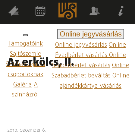
Online jegyvásárlás
Támogatóink
Online jegyvásárlás
Online
Sajtószemle
Évadbérlet vásárlás
Online
Az erkölcs, II.
Színházbejárás
Szabadbérlet vásárlás
Online
csoportoknak
Szabadbérlet beváltás
Online
Galéria
A
ajándékkártya vásárlás
színházról
2010. december 6.