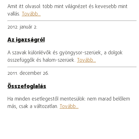
Amit itt olvasol: több mint világnézet és kevesebb mint
vallás.
Tovább...
2012. január 2.
Az igazságról
A szavak különlévők és gyöngysor-szerüek, a dolgok
összefüggők és halom-szerüek.
Tovább...
2011. december 26.
Összefoglalás
Ha minden esetlegestől mentesülök: nem marad belőlem
más, csak a változatlan.
Tovább...