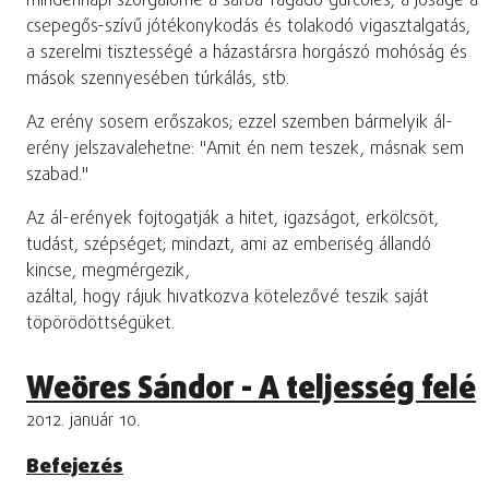
mindennapi szorgalomé a sárba-ragadó gürcölés, a jóságé a
csepegős-szívű jótékonykodás és tolakodó vigasztalgatás,
a szerelmi tisztességé a házastársra horgászó mohóság és
mások szennyesében túrkálás, stb.
Az erény sosem erőszakos; ezzel szemben bármelyik ál-
erény jelszavalehetne: "Amit én nem teszek, másnak sem
szabad."
Az ál-erények fojtogatják a hitet, igazságot, erkölcsöt,
tudást, szépséget; mindazt, ami az emberiség állandó
kincse, megmérgezik,
azáltal, hogy rájuk hivatkozva kötelezővé teszik saját
töpörödöttségüket.
Weöres Sándor - A teljesség felé
2012. január 10.
Befejezés