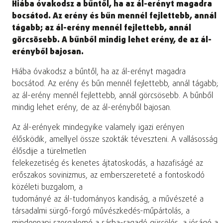
Hiába óvakodsz a bűntől, ha az ál-erényt magadra
bocsátod. Az erény és bűn mennél fejlettebb, annál
tágabb; az ál-erény mennél fejlettebb, annál
görcsösebb. A bűnből mindig lehet erény, de az ál-
erényből bajosan.
Hiába óvakodsz a bűntől, ha az ál-erényt magadra
bocsátod. Az erény és bűn mennél fejlettebb, annál tágabb;
az ál-erény mennél fejlettebb, annál görcsösebb. A bűnből
mindig lehet erény, de az ál-erényből bajosan.
Az ál-erények mindegyike valamely igazi erényen
élősködik, amellyel össze szokták téveszteni. A vallásosság
élősdije a türelmetlen
felekezetiség és kenetes ájtatoskodás, a hazafiságé az
erőszakos sovinizmus, az emberszereteté a fontoskodó
közéleti buzgalom, a
tudományé az ál-tudományos kandiság, a művészeté a
társadalmi sürgő-forgó művészkedés-műpártolás, a