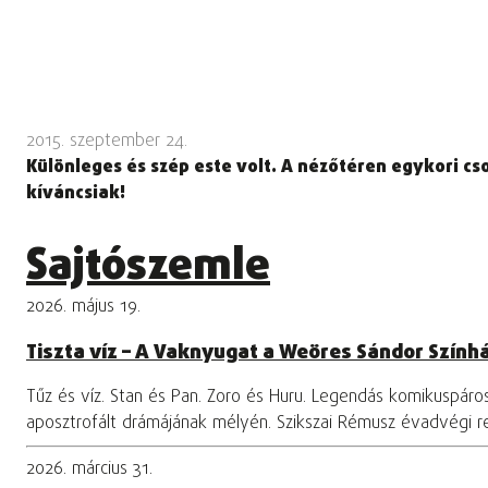
2015. szeptember 24.
Különleges és szép este volt. A nézőtéren egykori cs
kíváncsiak!
Sajtószemle
2026. május 19.
Tiszta víz – A Vaknyugat a Weöres Sándor Szính
Tűz és víz. Stan és Pan. Zoro és Huru. Legendás komikuspár
aposztrofált drámájának mélyén. Szikszai Rémusz évadvégi 
2026. március 31.