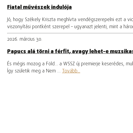
Fiatal művészek indulója
Jó, hogy Székely Kriszta meghívta vendégszerepelni ezt a vi
viszonyítási pontként szerepel – ugyanazt jelenti, mint a hár
2026. március 30.
Papucs alá törni a férfit, avagy lehet-e muzsikas
És mégis mozog a Föld… a WSSZ új premierje keserédes, mula
Így születik meg a Nem …
Tovább...