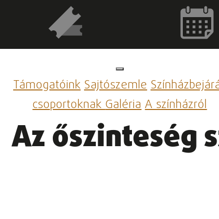
Támogatóink
Sajtószemle
Színházbejár
csoportoknak
Galéria
A színházról
Az őszinteség s