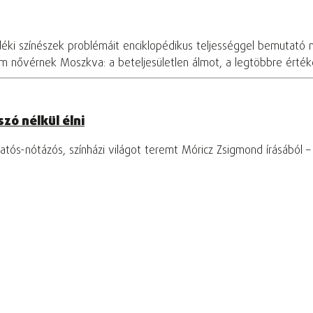
déki színészek problémáit enciklopédikus teljességgel bemutató 
om nővérnek Moszkva: a beteljesületlen álmot, a legtöbbre értékel
zó nélkül élni
tós-nótázós, színházi világot teremt Móricz Zsigmond írásából 