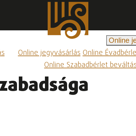
Online j
ás
Online jegyvásárlás
Online Évadbérl
Online Szabadbérlet beváltá
zabadsága ­