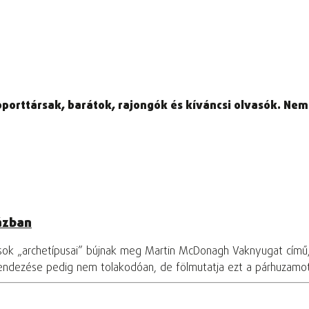
oporttársak, barátok, rajongók és kíváncsi olvasók. Nem
ázban
osok „archetípusai” bújnak meg Martin McDonagh Vaknyugat című
rendezése pedig nem tolakodóan, de fölmutatja ezt a párhuzamo