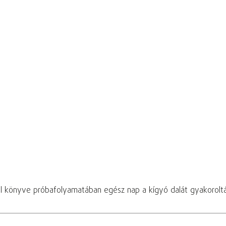
el könyve próbafolyamatában egész nap a kígyó dalát gyakorolt