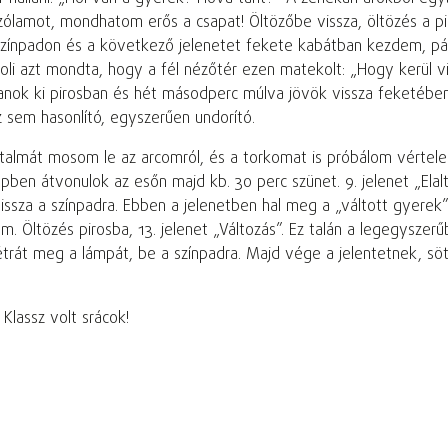
 szólamot, mondhatom erős a csapat! Öltözőbe vissza, öltözés a 
zínpadon és a következő jelenetet fekete kabátban kezdem, párna
 azt mondta, hogy a fél nézőtér ezen matekolt: „Hogy kerül vis
nok ki pirosban és hét másodperc múlva jövök vissza feketében. A
z sem hasonlító, egyszerűen undorító.
almát mosom le az arcomról, és a torkomat is próbálom vértelenít
ben átvonulok az esőn majd kb. 30 perc szünet. 9. jelenet „El
ssza a színpadra. Ebben a jelenetben hal meg a „váltott gyerek”
. Öltözés pirosba, 13. jelenet „Változás”. Ez talán a legegysze
létrát meg a lámpát, be a színpadra. Majd vége a jelentetnek, sö
! Klassz volt srácok!