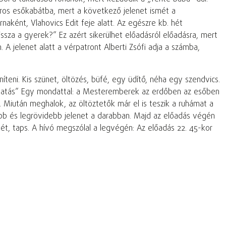
piros esőkabátba, mert a következő jelenet ismét a
ként, Vlahovics Edit feje alatt. Az egészre kb. hét
sza a gyerek?” Ez azért sikerülhet előadásról előadásra, mert
 jelenet alatt a vérpatront Alberti Zsófi adja a számba,
eni. Kis szünet, öltözés, büfé, egy üdítő, néha egy szendvics.
altatás” Egy mondattal: a Mesteremberek az erdőben az esőben
. Miután meghalok, az öltöztetők már el is teszik a ruhámat a
rűbb és legrövidebb jelenet a darabban. Majd az előadás végén
tét, taps. A hívó megszólal a legvégén: Az előadás 22. 45-kor