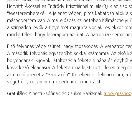
Horváth Ákossal és Endrődy Krisztiánnal mi alakítjuk az alsó
"Mesterembereké". A jelenet végén, piros kabátban állok a s
másodpercem van. A mai előadás szünetében Kálmánchelyi Zoli
a színpadon lévők a figyelmet magukra vonják, és ekkor roha
mindig félek, hogy leharapom az ujját. A patron íze semmihe
Első felvonás vége szünet, nagy mosakodás. A vérpatron tart
A második felvonás egyszerűbb sokkal számomra. Az első kép
bolyonganak. Kijövök, átöltözés a fekete ruhába és egyből vi
következő előadásra. A fekete ruha lejátszott, de én még nem
az utolsó jelenet a "Palotakép". Kellékeimet felmarkolom, a 
véget ért, köszönöm mindenkinek a munkáját!
Gratulálok Alberti Zsófinak és Czukor Balázsnak
a beugráshoz