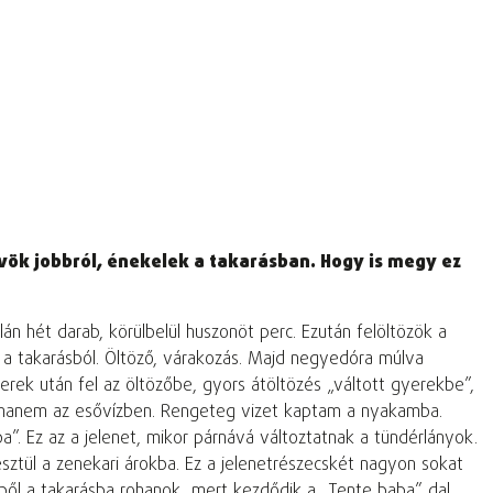
vök jobbról, énekelek a takarásban. Hogy is megy ez
án hét darab, körülbelül huszonöt perc. Ezután felöltözök a
a takarásból. Öltöző, várakozás. Majd negyedóra múlva
erek után fel az öltözőbe, gyors átöltözés „váltott gyerekbe”,
 hanem az esővízben. Rengeteg vizet kaptam a nyakamba.
”. Ez az a jelenet, mikor párnává változtatnak a tündérlányok.
ztül a zenekari árokba. Ez a jelenetrészecskét nagyon sokat
yből a takarásba rohanok, mert kezdődik a „Tente baba” dal.