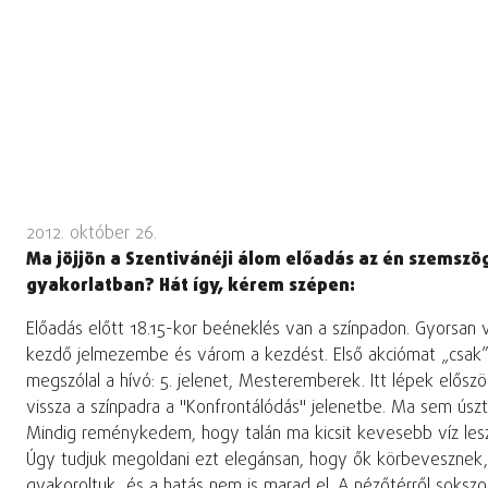
2012. október 26.
Ma jöjjön a Szentivánéji álom előadás az én szemszö
gyakorlatban? Hát így, kérem szépen:
Előadás előtt 18.15-kor beéneklés van a színpadon. Gyorsan v
kezdő jelmezembe és várom a kezdést. Első akciómat „csak” 
megszólal a hívó: 5. jelenet, Mesteremberek. Itt lépek elősz
vissza a színpadra a "Konfrontálódás" jelenetbe. Ma sem 
Mindig reménykedem, hogy talán ma kicsit kevesebb víz lesz, 
Úgy tudjuk megoldani ezt elegánsan, hogy ők körbevesznek, e
gyakoroltuk, és a hatás nem is marad el. A nézőtérről sokszo