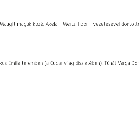
 Mauglit maguk közé. Akela - Mertz Tibor - vezetésével döntötte
s Emília teremben (a Cudar világ díszletében): Túnát Varga Dóra