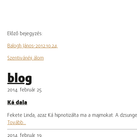
Előző bejegyzés:
Balogh János-2012.10.24.
Szentivánéji álom
blog
2014. február 25.
Ká dala
Fekete Linda, azaz Ká hipnotizálta ma a majmokat: A dzsung
Tovább...
2014. február 19.