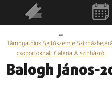
Támogatóink
Sajtószemle
Színházbejár
csoportoknak
Galéria
A színházról
Balogh János-20