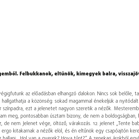
gemből. Felbukkanok, eltűnök, kimegyek balra, visszajö
égigfutunk az előadásban elhangzó dalokon. Nincs sok belőle, tal
hallgathatja a közönség: sokad magammal énekeljük a nyitódalt 
ör színpadra, ezt a jelenetet nagyon szeretik a nézők. Mesteremb
úsztam meg, pontosabban úsztam bizony, de nem a boldogságban,
de nem. Jelenet vége, öltöző, várakozás. 12. jelenet „Tente baba
rgo kitakarnak a nézők elöl, és én eltűnök egy csapóajtón keres
r hallani: „Hol van a gyerek? Hova tűnt?” A zenekari árokból eg