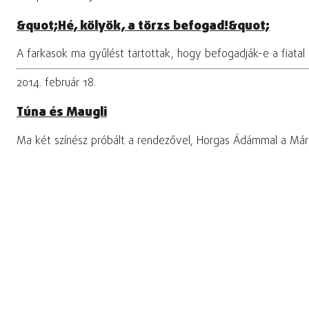
&quot;Hé, kölyök, a törzs befogad!&quot;
A farkasok ma gyűlést tartottak, hogy befogadják-e a fiatal
2014. február 18.
Túna és Maugli
Ma két színész próbált a rendezővel, Horgas Ádámmal a Márku