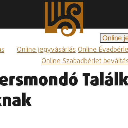
Online j
ás
Online jegyvásárlás
Online Évadbérl
Online Szabadbérlet beváltá
Versmondó Talál
knak