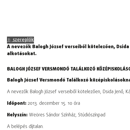
szereplők
A nevezők Balogh József verseiből kötelezően, Dsida 
alkotásokat.
BALOGH JÓZSEF VERSMONDÓ TALÁLKOZÓ KÖZÉPISKOLÁ
Balogh József Versmondó Találkozó középiskolásokn
A nevezők Balogh József verseiből kötelezően, Dsida Jenő, Ká
Időpont:
2013. december 15. 10 óra
Helyszín:
Weöres Sándor Színház, Stúdiószínpad
A belépés díjtalan.