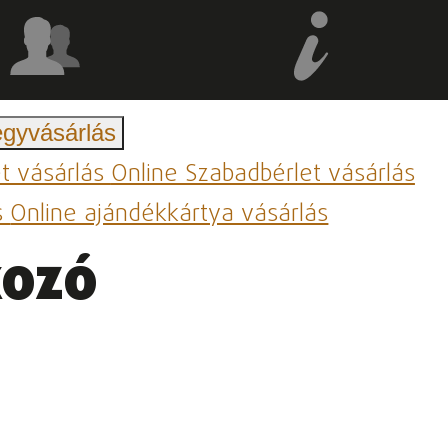
egyvásárlás
et vásárlás
Online Szabadbérlet vásárlás
s
Online ajándékkártya vásárlás
kozó