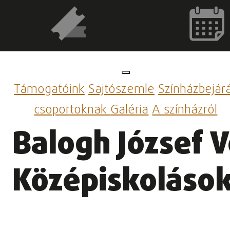
Támogatóink
Sajtószemle
Színházbejár
csoportoknak
Galéria
A színházról
Balogh József 
Középiskoláso