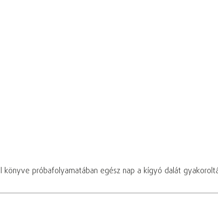
el könyve próbafolyamatában egész nap a kígyó dalát gyakorolt