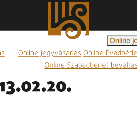
Online j
ás
Online jegyvásárlás
Online Évadbérl
Online Szabadbérlet beváltá
13.02.20.