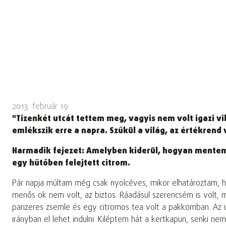
2013. február 19.
"Tizenkét utcát tettem meg, vagyis nem volt igazi v
emlékszik erre a napra. Szűkül a világ, az értékrend 
Harmadik fejezet: Amelyben kiderül, hogyan mentem
egy hűtőben
felejtett citrom.
Pár napja múltam még csak nyolcéves, mikor elhatároztam, h
menős ok nem volt, az biztos. Ráadásul szerencsém is volt, m
parizeres zsemle és egy citromos tea volt a pakkomban. Az 
irányban el lehet indulni. Kiléptem hát a kertkapun, senki n