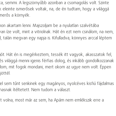
ka, semmi. A legszörnyűbb azonban a csomagolás volt. Szinte
 eleinte ismerősek voltak, na, de én tudtam, hogy a világgá
smerős a környék.
on akartam lenni. Majszoljam be a nyulatlan szalvétába
n íze volt, mint a vitriolnak. Hát én ezt nem csinálom, na nem,
l, talán megvan egy napja is. Kifulladva, könnyes arccal léptem
jót. Hát én is megérkeztem, tessék itt vagyok, akasszatok fel,
s világgá menni igenis férfias dolog, és inkább gondolkozzanak
tudom, mit fogok mondani, mert okom az ugye nem volt. Éppen
öttél.
el sem tűnt senkinek egy magányos, nyolcéves kisfiú fájdalmas
masnak ítéltetett. Nem tudom a választ.
fájt volna, most már az sem, ha Apám nem emlékszik erre a