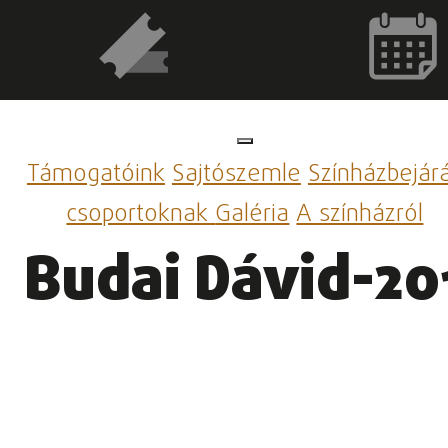
Támogatóink
Sajtószemle
Színházbejár
csoportoknak
Galéria
A színházról
Budai Dávid-20