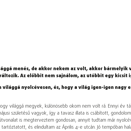
ilággá menés, de akkor nekem az volt, akkor bármelyik 
változik. Az előbbit nem sajnálom, az utóbbit egy kicsit 
 világgá nyolcévesen, és, hogy a
világ igen-igen nagy 
ogy világgá megyek, különösebb okom nem volt rá. Ennyi év távl
ájusi születésű vagyok, így a tavasz illata is csábított, gondolo
útvonalat is megterveztem gondosan, annyit tudtam már nyolcéve
em tartóztatott, és elindultam az Április 4-e utcán. Jó tempóba