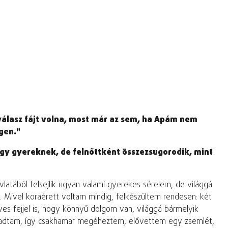
válasz fájt volna, most már az sem, ha Apám nem
igen."
egy gyereknek, de felnőttként összezsugorodik, mint
atából felsejlik ugyan valami gyerekes sérelem, de világgá
m. Mivel koraérett voltam mindig, felkészültem rendesen: két
s fejjel is, hogy könnyű dolgom van, világgá bármelyik
n haladtam, így csakhamar megéheztem, elővettem egy zsemlét,