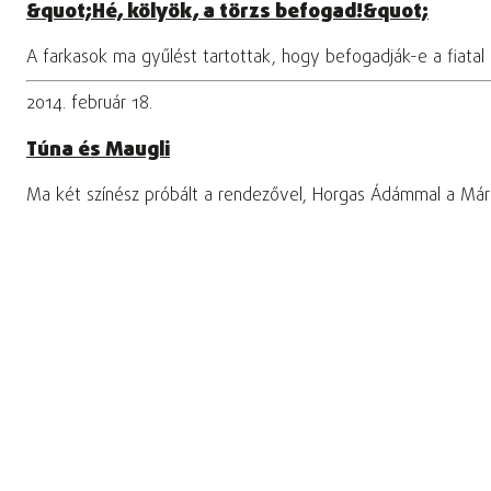
&quot;Hé, kölyök, a törzs befogad!&quot;
A farkasok ma gyűlést tartottak, hogy befogadják-e a fiatal
2014. február 18.
Túna és Maugli
Ma két színész próbált a rendezővel, Horgas Ádámmal a Márku