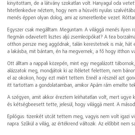
kinyitottam, de a látvány szokatlan volt. Hanyagul oda vete
hitetlenkedve néztem, hogy nem a húsvéti nyulas szalvétába 
menés éppen olyan dolog, ami az ismeretlenbe vezet. Róttam
Egyszer csak megálltam. Meguntam. A világgá menés ilyen ro
flegmán odavetett lisztes aljú zsemlecipókat? A tea borzalma
otthon persze meg aggódnak, talán kerestetnek is már, hát ebb
a lakásba, mit bántam, én ha megvernek, a fő hogy itthon v
Ott álltam a nappali közepén, mint egy megalázott tábornok, 
alázzatok meg, mondjátok ki az ítéletet felettem, nem báno
el az okokon, hogy ezt miért tettem. Ennél a résznél azt g
itt tartottam a gondolataimban, amikor Apám rám emelte teki
A szégyen, amit akkor éreztem leírhatatlan volt, mert ugye
és kétségbeesett tette, jelesül, hogy világgá ment. A másod
Epilógus: tizenkét utcát tettem meg, vagyis nem volt igazi 
napra. Szűkül a világ, az értékrend változik. Az előbbit nem sa