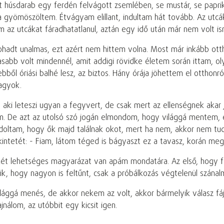
tt húsdarab egy ferdén felvágott zsemlében, se mustár, se papri
gyömöszöltem. Étvágyam elillant, indultam hát tovább. Az utcák
 az utcákat fáradhatatlanul, aztán egy idő után már nem volt i
hadt unalmas, ezt azért nem hittem volna. Most már inkább otth
sabb volt mindennél, amit addigi rövidke életem során ittam, olya
ől óriási balhé lesz, az biztos. Hány órája jöhettem el otthonró
agyok.
aki leteszi ugyan a fegyvert, de csak mert az ellenségnek akar 
m. De azt az utolsó szó jogán elmondom, hogy világgá mentem, é
ondoltam, hogy ők majd találnak okot, mert ha nem, akkor nem 
ntetét: - Fiam, látom téged is bágyaszt ez a tavasz, korán megj
 két lehetséges magyarázat van apám mondatára. Az első, hogy f
ik, hogy nagyon is feltűnt, csak a próbálkozás végtelenül szánal
világgá menés, de akkor nekem az volt, akkor bármelyik válasz 
jnálom, az utóbbit egy kicsit igen.