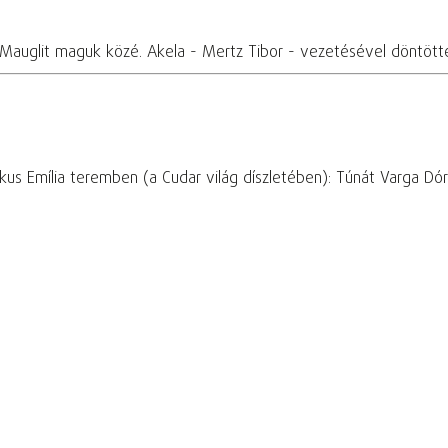
 Mauglit maguk közé. Akela - Mertz Tibor - vezetésével döntötte
s Emília teremben (a Cudar világ díszletében): Túnát Varga Dóra