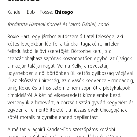
Kander – Ebb – Fosse:
Chicago
fordította Hamvai Kornél és Varró Dániel, 2006
Roxie Hart, egy jámbor autószerelő fiatal felesége, aki
kétes lebujokban lép fel a tánckar tagjaként, hirtelen
felindulásból lelövi szeretőjét. Börtönbe kerül, s a
szenzációhajhász sajtónak köszönhetően egyből az újságok
címlapján találja magát. Velma Kelly, a revüsztár,
ugyanebben a női börtönben ül, kettős gyilkosság vádjával.
Ő az elsőszámú híresség, az olvasók kedvence – mindaddig,
amíg Roxie és a friss sztori le nem söpri őt a pletykalapok
címoldaláról. A két nő elkeseredett küzdelembe kezd:
versenyük a hírnévért, a dörzsölt sztárügyvéd kegyeiért és
egyben a felmentő ítéletért a húszas évek Chicagójának
sötét morális bugyraiba enged bepillantást.
A méltán világhírű Kander-Ebb szerzőpáros korábbi