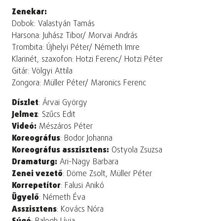
Zenekar:
Dobok: Valastyán Tamás
Harsona: Juhász Tibor/ Morvai András
Trombita: Újhelyi Péter/ Németh Imre
Klarinét, szaxofon: Hotzi Ferenc/ Hotzi Péter
Gitár: Völgyi Attila
Zongora: Müller Péter/ Maronics Ferenc
Díszlet
: Árvai György
Jelmez
: Szűcs Edit
Videó:
Mészáros Péter
Koreográfus
: Bodor Johanna
Koreográfus asszisztens:
Ostyola Zsuzsa
Dramaturg:
Ari-Nagy Barbara
Zenei vezető
: Döme Zsolt, Müller Péter
Korrepetítor
: Falusi Anikó
Ügyelő
: Németh Éva
Asszisztens
: Kovács Nóra