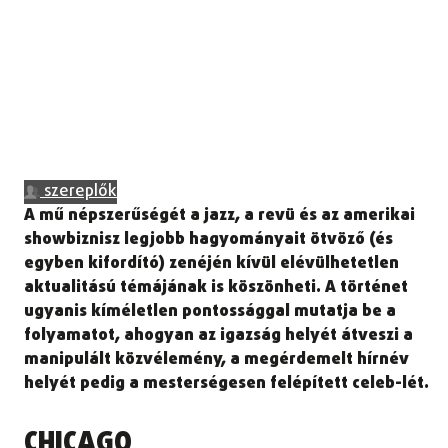
szereplők
A mű népszerűségét a jazz, a revü és az amerikai
showbiznisz legjobb hagyományait ötvöző (és
egyben kifordító) zenéjén kívül elévülhetetlen
aktualitású témájának is köszönheti. A történet
ugyanis kíméletlen pontossággal mutatja be a
folyamatot, ahogyan az igazság helyét átveszi a
manipulált közvélemény, a megérdemelt hírnév
helyét pedig a mesterségesen felépített celeb-lét.
CHICAGO