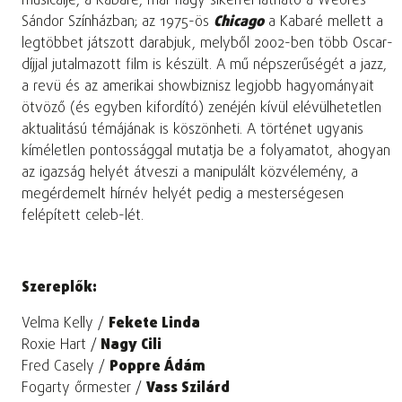
musicalje, a Kabaré, már nagy sikerrel látható a Weöres
Sándor Színházban; az 1975-ös
Chicago
a Kabaré mellett a
legtöbbet játszott darabjuk, melyből 2002-ben több Oscar-
díjjal jutalmazott film is készült. A mű népszerűségét a jazz,
a revü és az amerikai showbiznisz legjobb hagyományait
ötvöző (és egyben kifordító) zenéjén kívül elévülhetetlen
aktualitású témájának is köszönheti. A történet ugyanis
kíméletlen pontossággal mutatja be a folyamatot, ahogyan
az igazság helyét átveszi a manipulált közvélemény, a
megérdemelt hírnév helyét pedig a mesterségesen
felépített celeb-lét.
Szereplők:
Velma Kelly /
Fekete Linda
Roxie Hart /
Nagy Cili
Fred Casely /
Poppre Ádám
Fogarty őrmester /
Vass Szilárd