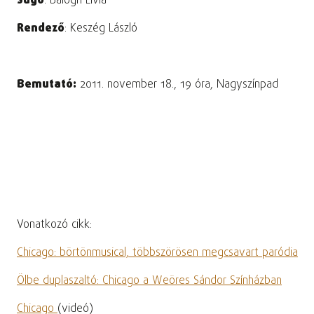
Súgó
: Balogh Lívia
Rendező
: Keszég László
Bemutató:
2011. november 18., 19 óra, Nagyszínpad
Vonatkozó cikk:
Chicago: börtönmusical, többszörösen megcsavart paródia
Ölbe duplaszaltó: Chicago a Weöres Sándor Színházban
Chicago
(videó)