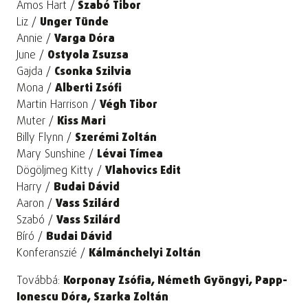
Amos Hart /
Szabó Tibor
Liz /
Unger Tünde
Annie /
Varga Dóra
June /
Ostyola Zsuzsa
Gajda /
Csonka Szilvia
Mona /
Alberti Zsófi
Martin Harrison /
Végh Tibor
Muter /
Kiss Mari
Billy Flynn /
Szerémi Zoltán
Mary Sunshine /
Lévai Tímea
Dögöljmeg Kitty /
Vlahovics Edit
Harry /
Budai Dávid
Aaron /
Vass Szilárd
Szabó /
Vass Szilárd
Bíró /
Budai Dávid
Konferanszié /
Kálmánchelyi Zoltán
Továbbá:
Korponay Zsófia, Németh Gyöngyi, Papp-
Ionescu Dóra, Szarka Zoltán