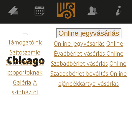
Online jegyvásárlás
Támogatóink
Online jegyvásárlás
Online
Sajtószemle
Évadbérlet vásárlás
Online
Chicago
Színházbejárás
Szabadbérlet vásárlás
Online
csoportoknak
Szabadbérlet beváltás
Online
Galéria
A
ajándékkártya vásárlás
színházról