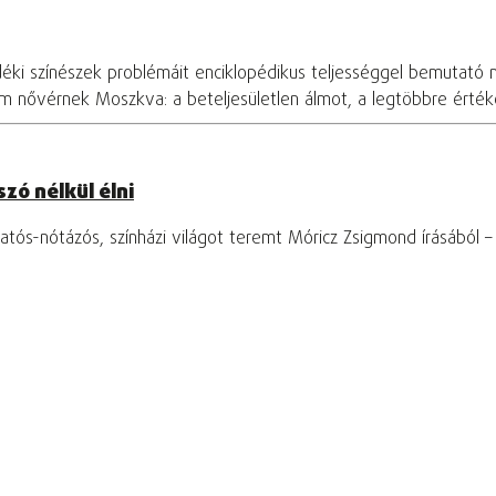
déki színészek problémáit enciklopédikus teljességgel bemutató 
om nővérnek Moszkva: a beteljesületlen álmot, a legtöbbre értékel
zó nélkül élni
tós-nótázós, színházi világot teremt Móricz Zsigmond írásából 