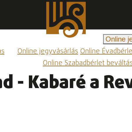
Online j
ás
Online jegyvásárlás
Online Évadbérl
Online Szabadbérlet beváltá
d - Kabaré a Rev