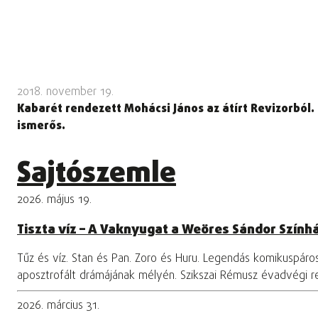
2018. november 19.
Kabarét rendezett Mohácsi János az átírt Revizorból.
ismerős.
Sajtószemle
2026. május 19.
Tiszta víz – A Vaknyugat a Weöres Sándor Szính
Tűz és víz. Stan és Pan. Zoro és Huru. Legendás komikuspár
aposztrofált drámájának mélyén. Szikszai Rémusz évadvégi 
2026. március 31.