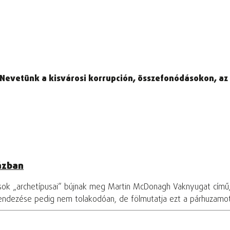
 Nevetünk a kisvárosi korrupción, összefonódásokon, az á
ázban
osok „archetípusai” bújnak meg Martin McDonagh Vaknyugat című
rendezése pedig nem tolakodóan, de fölmutatja ezt a párhuzamo