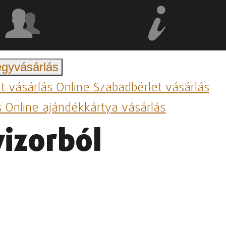
egyvásárlás
et vásárlás
Online Szabadbérlet vásárlás
s
Online ajándékkártya vásárlás
izorból