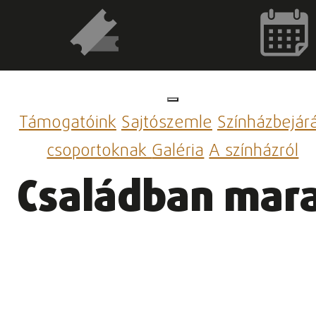
Támogatóink
Sajtószemle
Színházbejár
csoportoknak
Galéria
A színházról
Családban mara