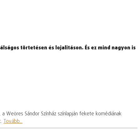
lságos törtetésen és lojalitáson. És ez mind nagyon is
, a Weöres Sándor Színház színlapján fekete komédiának
t.
Tovább...