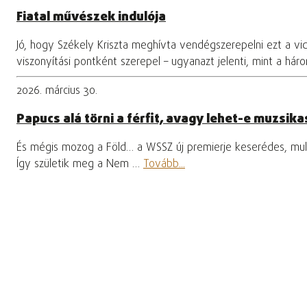
Fiatal művészek indulója
Jó, hogy Székely Kriszta meghívta vendégszerepelni ezt a vi
viszonyítási pontként szerepel – ugyanazt jelenti, mint a hár
2026. március 30.
Papucs alá törni a férfit, avagy lehet-e muzsikas
És mégis mozog a Föld… a WSSZ új premierje keserédes, mula
Így születik meg a Nem …
Tovább...