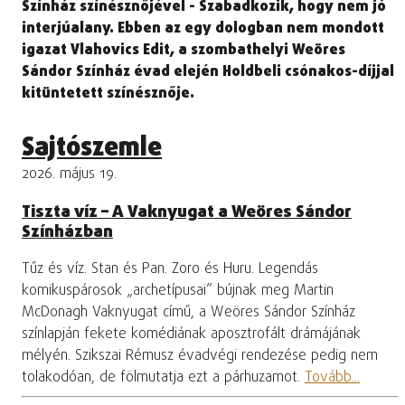
Színház színésznőjével - Szabadkozik, hogy nem jó
interjúalany. Ebben az egy dologban nem mondott
igazat Vlahovics Edit, a szombathelyi Weöres
Sándor Színház évad elején Holdbeli csónakos-díjjal
kitüntetett színésznője.
Sajtószemle
2026. május 19.
Tiszta víz – A Vaknyugat a Weöres Sándor
Színházban
Tűz és víz. Stan és Pan. Zoro és Huru. Legendás
komikuspárosok „archetípusai” bújnak meg Martin
McDonagh Vaknyugat című, a Weöres Sándor Színház
színlapján fekete komédiának aposztrofált drámájának
mélyén. Szikszai Rémusz évadvégi rendezése pedig nem
tolakodóan, de fölmutatja ezt a párhuzamot.
Tovább...