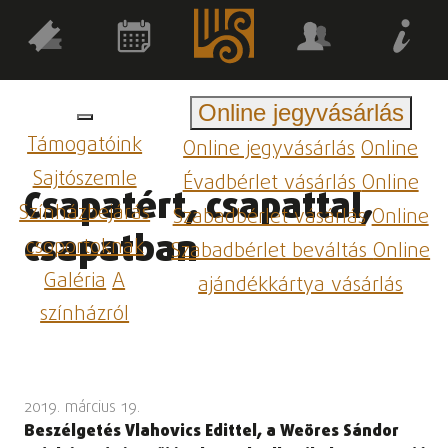
Online jegyvásárlás
Támogatóink
Online jegyvásárlás
Online
Sajtószemle
Évadbérlet vásárlás
Online
Csapatért, csapattal,
Színházbejárás
Szabadbérlet vásárlás
Online
csapatban
csoportoknak
Szabadbérlet beváltás
Online
Galéria
A
ajándékkártya vásárlás
színházról
2019. március 19.
Beszélgetés Vlahovics Edittel, a Weöres Sándor