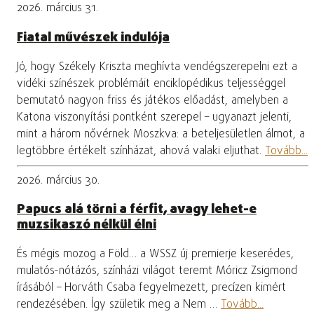
2026. március 31.
Fiatal művészek indulója
Jó, hogy Székely Kriszta meghívta vendégszerepelni ezt a
vidéki színészek problémáit enciklopédikus teljességgel
bemutató nagyon friss és játékos előadást, amelyben a
Katona viszonyítási pontként szerepel – ugyanazt jelenti,
mint a három nővérnek Moszkva: a beteljesületlen álmot, a
legtöbbre értékelt színházat, ahová valaki eljuthat.
Tovább...
2026. március 30.
Papucs alá törni a férfit, avagy lehet-e
muzsikaszó nélkül élni
És mégis mozog a Föld… a WSSZ új premierje keserédes,
mulatós-nótázós, színházi világot teremt Móricz Zsigmond
írásából – Horváth Csaba fegyelmezett, precízen kimért
rendezésében. Így születik meg a Nem …
Tovább...