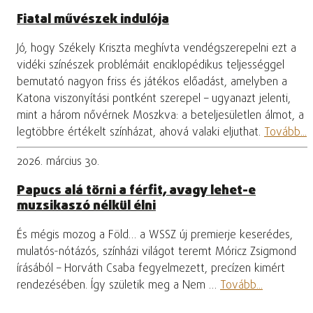
Fiatal művészek indulója
Jó, hogy Székely Kriszta meghívta vendégszerepelni ezt a
vidéki színészek problémáit enciklopédikus teljességgel
bemutató nagyon friss és játékos előadást, amelyben a
Katona viszonyítási pontként szerepel – ugyanazt jelenti,
mint a három nővérnek Moszkva: a beteljesületlen álmot, a
legtöbbre értékelt színházat, ahová valaki eljuthat.
Tovább...
2026. március 30.
Papucs alá törni a férfit, avagy lehet-e
muzsikaszó nélkül élni
És mégis mozog a Föld… a WSSZ új premierje keserédes,
mulatós-nótázós, színházi világot teremt Móricz Zsigmond
írásából – Horváth Csaba fegyelmezett, precízen kimért
rendezésében. Így születik meg a Nem …
Tovább...