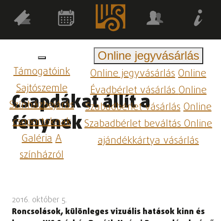
Online jegyvásárlás
Támogatóink
Online jegyvásárlás
Online
Sajtószemle
Évadbérlet vásárlás
Online
Csapdákat állít a
Színházbejárás
Szabadbérlet vásárlás
Online
fénynek
csoportoknak
Szabadbérlet beváltás
Online
Galéria
A
ajándékkártya vásárlás
színházról
2016. október 5.
Roncsolások, különleges vizuális hatások kinn és