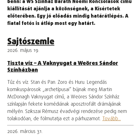
benn: a WS Színház Baráth Noémi Roncsolások című
kiállítását ajánlja a közönségnek, a Kísértetek
előterében. Egy jó előadás mindig határátlépés. A
fiatal fotós is átlép most egy határt.
Sajtószemle
2026. május 19.
Tiszta víz – A Vaknyugat a Weöres Sándor
Színházban
Tűz és víz. Stan és Pan. Zoro és Huru. Legendás
komikuspárosok „archetípusai” bújnak meg Martin
McDonagh Vaknyugat című, a Weöres Sándor Színház
színlapján fekete komédiának aposztrofált drámájának
mélyén. Szikszai Rémusz évadvégi rendezése pedig nem
tolakodóan, de fölmutatja ezt a párhuzamot.
Tovább...
2026. március 31.