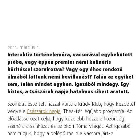
2011. március 1.
Interaktív történelemóra, vacsorával egybekötött
próba, vagy éppen premier némi kulináris
körítéssel szervírozva? Vagy egy éhes rendező
álmából láttunk némi bevillanást? Talán az egyiket
sem, talán mindet egyben. Igazából mindegy. Egy
biztos, a Császárok napja hatalmas sikert aratott.
Szombat este telt házzal várta a Krúdy Klub
,
hogy kezdetét
vegye a
Császárok napja
, Thea-tér legújabb programja. Az
előadássorozat célja, hogy közelebb hozza a közönség
számára a színházat és az ókori Róma világát. Azt igazából
nem tudjuk, hogy a belépő mellé a vacsora járt-e