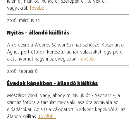
jelenről, múltról, munkáról, szerepekről, tervekről,
vágyakról.
Tovább...
2018. március 12.
Nyitás - állandó kiállítás
A kérdésre a Weöres Sándor Színház színészei Kaczmarski
Ágnes portréfotóin keresztül adnak válaszokat: egy perc
alatt nyomot hagyni az üveglapon.
Tovább...
2018. február 8.
Évadok képekben - állandó kiállítás
Mészáros Zsolt, vagy, ahogy mi hívjuk őt - Sadness -, a
színház fotósa a társulat megalakulása óta archiválja az
előadásokat. Az általa válogatott, kedvenc képekből áll az
állandó kiálltás.
Tovább...