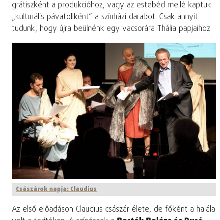
grátiszként a produkcióhoz, vagy az estebéd mellé kaptuk
„kulturális pávatollként” a színházi darabot. Csak annyit
tudunk, hogy újra beülnénk egy vacsorára Thália papjaihoz.
Császárok napja: Claudius
Az első előadáson Claudius császár élete, de főként a halála