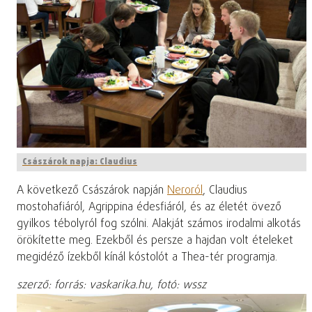
Császárok napja: Claudius
A következő Császárok napján
Neroról
, Claudius
mostohafiáról, Agrippina édesfiáról, és az életét övező
gyilkos tébolyról fog szólni. Alakját számos irodalmi alkotás
örökítette meg. Ezekből és persze a hajdan volt ételeket
megidéző ízekből kínál kóstolót a Thea-tér programja.
szerző: forrás: vaskarika.hu, fotó: wssz