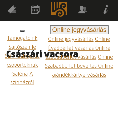
Online jegyvásárlás
Támogatóink
Online jegyvásárlás
Online
Sajtószemle
Évadbérlet vásárlás
Online
Császári vacsora
Színházbejárás
Szabadbérlet vásárlás
Online
csoportoknak
Szabadbérlet beváltás
Online
Galéria
A
ajándékkártya vásárlás
színházról