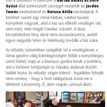
volt a terítéken. A színészek a
Barták Balázs
és
Duró
Győző
által szerkesztett szöveget mutatták be
Jordán
Tamás
rendezésével és
Katona Attila
narrációjával. A
történet szerint egy római házban, valahol Savaria
környékén vagyunk, ahol a ház ura előkelő vendéget vár,
nem mást, mint magát Claudius császárt. A lázas
készülődésben fény derül némi összeesküvésre, amitől
egyre nagyobb teher és felelősség tevődik a ház urára.
Az előadás szüneteiben szolgálták fel a vendégeknek a
római gasztro-világ különlegességeit. Előbb a kenyérlángos
szerű főétel, majd az a bizonyos gomba került a terítékre,
ami a történet tetőpontját és Claudius árulással átszőtt
halálát hozta. Az előadás végén kiderül - legalábbis felsejlik
némi remény - hogy a fenti találgatások közül mit is
láthatott a közönség. Ó, álom csupán, szörnyű álom...