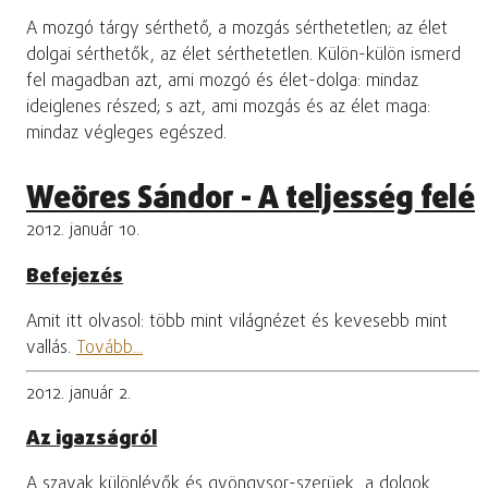
A mozgó tárgy sérthető, a mozgás sérthetetlen; az élet
dolgai sérthetők, az élet sérthetetlen. Külön-külön ismerd
fel magadban azt, ami mozgó és élet-dolga: mindaz
ideiglenes részed; s azt, ami mozgás és az élet maga:
mindaz végleges egészed.
Weöres Sándor - A teljesség felé
2012. január 10.
Befejezés
Amit itt olvasol: több mint világnézet és kevesebb mint
vallás.
Tovább...
2012. január 2.
Az igazságról
A szavak különlévők és gyöngysor-szerüek, a dolgok