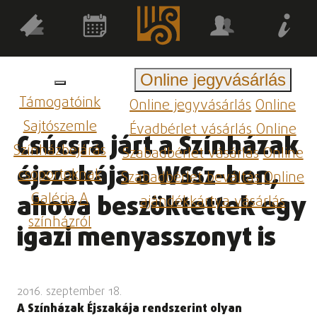
Online jegyvásárlás
Támogatóink
Online jegyvásárlás
Online
Sajtószemle
Évadbérlet vásárlás
Online
Csúcsra járt a Színházak
Színházbejárás
Szabadbérlet vásárlás
Online
éjszakája a WSSz­-ben,
csoportoknak
Szabadbérlet beváltás
Online
Galéria
A
ahova beszöktettek egy
ajándékkártya vásárlás
színházról
igazi menyasszonyt is
2016. szeptember 18.
A Színházak Éjszakája rendszerint olyan