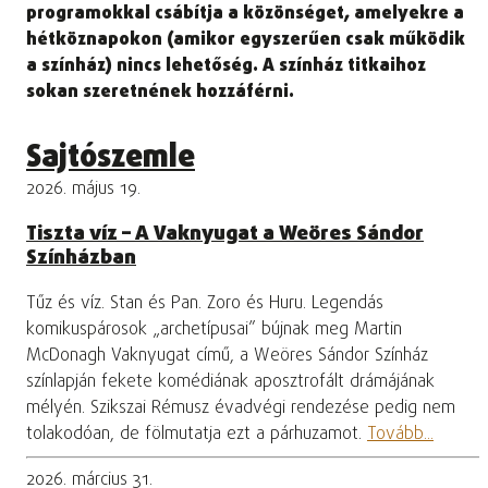
programokkal csábítja a közönséget, amelyekre a
hétköznapokon (amikor egyszerűen csak működik
a színház) nincs lehetőség. A színház titkaihoz
sokan szeretnének hozzáférni.
Sajtószemle
2026. május 19.
Tiszta víz – A Vaknyugat a Weöres Sándor
Színházban
Tűz és víz. Stan és Pan. Zoro és Huru. Legendás
komikuspárosok „archetípusai” bújnak meg Martin
McDonagh Vaknyugat című, a Weöres Sándor Színház
színlapján fekete komédiának aposztrofált drámájának
mélyén. Szikszai Rémusz évadvégi rendezése pedig nem
tolakodóan, de fölmutatja ezt a párhuzamot.
Tovább...
2026. március 31.