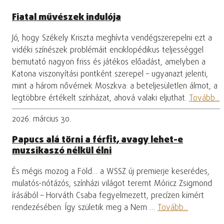
Fiatal művészek indulója
Jó, hogy Székely Kriszta meghívta vendégszerepelni ezt a
vidéki színészek problémáit enciklopédikus teljességgel
bemutató nagyon friss és játékos előadást, amelyben a
Katona viszonyítási pontként szerepel – ugyanazt jelenti,
mint a három nővérnek Moszkva: a beteljesületlen álmot, a
legtöbbre értékelt színházat, ahová valaki eljuthat.
Tovább...
2026. március 30.
Papucs alá törni a férfit, avagy lehet-e
muzsikaszó nélkül élni
És mégis mozog a Föld… a WSSZ új premierje keserédes,
mulatós-nótázós, színházi világot teremt Móricz Zsigmond
írásából – Horváth Csaba fegyelmezett, precízen kimért
rendezésében. Így születik meg a Nem …
Tovább...