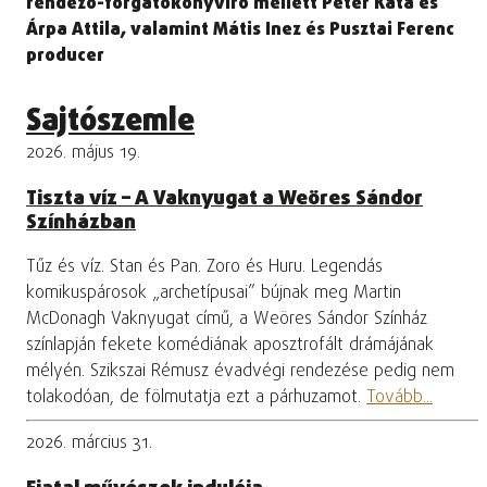
rendező-forgatókönyvíró mellett Péter Kata és
Árpa Attila, valamint Mátis Inez és Pusztai Ferenc
producer
Sajtószemle
2026. május 19.
Tiszta víz – A Vaknyugat a Weöres Sándor
Színházban
Tűz és víz. Stan és Pan. Zoro és Huru. Legendás
komikuspárosok „archetípusai” bújnak meg Martin
McDonagh Vaknyugat című, a Weöres Sándor Színház
színlapján fekete komédiának aposztrofált drámájának
mélyén. Szikszai Rémusz évadvégi rendezése pedig nem
tolakodóan, de fölmutatja ezt a párhuzamot.
Tovább...
2026. március 31.