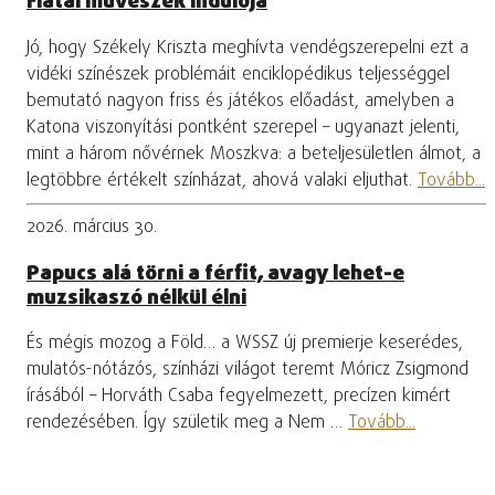
Fiatal művészek indulója
Jó, hogy Székely Kriszta meghívta vendégszerepelni ezt a
vidéki színészek problémáit enciklopédikus teljességgel
bemutató nagyon friss és játékos előadást, amelyben a
Katona viszonyítási pontként szerepel – ugyanazt jelenti,
mint a három nővérnek Moszkva: a beteljesületlen álmot, a
legtöbbre értékelt színházat, ahová valaki eljuthat.
Tovább...
2026. március 30.
Papucs alá törni a férfit, avagy lehet-e
muzsikaszó nélkül élni
És mégis mozog a Föld… a WSSZ új premierje keserédes,
mulatós-nótázós, színházi világot teremt Móricz Zsigmond
írásából – Horváth Csaba fegyelmezett, precízen kimért
rendezésében. Így születik meg a Nem …
Tovább...