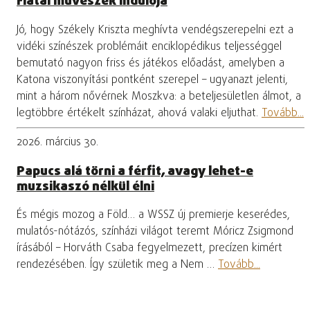
Fiatal művészek indulója
Jó, hogy Székely Kriszta meghívta vendégszerepelni ezt a
vidéki színészek problémáit enciklopédikus teljességgel
bemutató nagyon friss és játékos előadást, amelyben a
Katona viszonyítási pontként szerepel – ugyanazt jelenti,
mint a három nővérnek Moszkva: a beteljesületlen álmot, a
legtöbbre értékelt színházat, ahová valaki eljuthat.
Tovább...
2026. március 30.
Papucs alá törni a férfit, avagy lehet-e
muzsikaszó nélkül élni
És mégis mozog a Föld… a WSSZ új premierje keserédes,
mulatós-nótázós, színházi világot teremt Móricz Zsigmond
írásából – Horváth Csaba fegyelmezett, precízen kimért
rendezésében. Így születik meg a Nem …
Tovább...