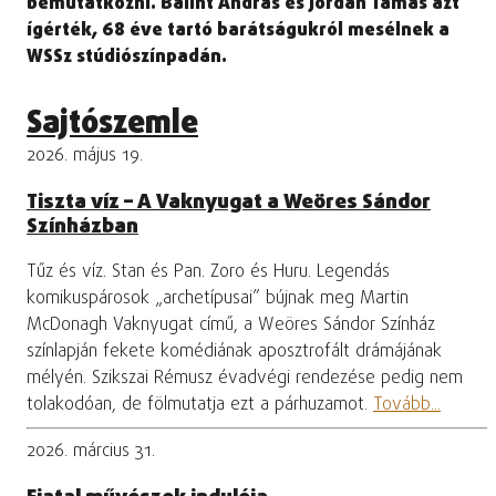
bemutatkozni. Bálint András és Jordán Tamás azt
ígérték, 68 éve tartó barátságukról mesélnek a
WSSz stúdiószínpadán.
Sajtószemle
2026. május 19.
Tiszta víz – A Vaknyugat a Weöres Sándor
Színházban
Tűz és víz. Stan és Pan. Zoro és Huru. Legendás
komikuspárosok „archetípusai” bújnak meg Martin
McDonagh Vaknyugat című, a Weöres Sándor Színház
színlapján fekete komédiának aposztrofált drámájának
mélyén. Szikszai Rémusz évadvégi rendezése pedig nem
tolakodóan, de fölmutatja ezt a párhuzamot.
Tovább...
2026. március 31.