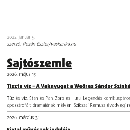
2022. január 5.
szerző: Rozán Eszter/vaskarika.hu
Sajtószemle
2026. május 19.
Tiszta víz – A Vaknyugat a Weöres Sándor Szính
Tűz és víz. Stan és Pan. Zoro és Huru. Legendás komikuspár
aposztrofált drámájának mélyén. Szikszai Rémusz évadvégi 
2026. március 31.
Fiatal művészek indulója