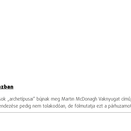
ázban
osok „archetípusai” bújnak meg Martin McDonagh Vaknyugat című
rendezése pedig nem tolakodóan, de fölmutatja ezt a párhuzamo