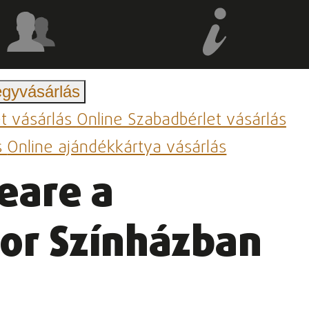
egyvásárlás
et vásárlás
Online Szabadbérlet vásárlás
s
Online ajándékkártya vásárlás
eare a
or Színházban