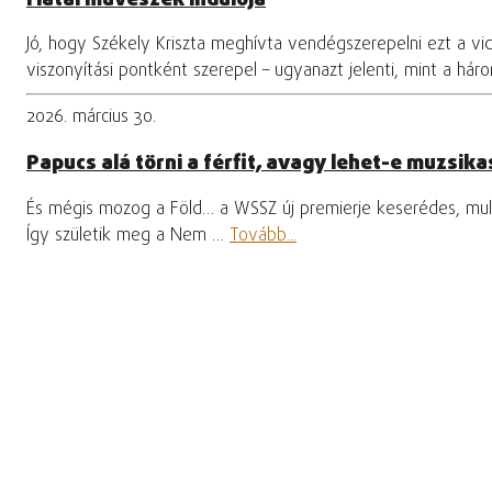
Jó, hogy Székely Kriszta meghívta vendégszerepelni ezt a vi
viszonyítási pontként szerepel – ugyanazt jelenti, mint a hár
2026. március 30.
Papucs alá törni a férfit, avagy lehet-e muzsikas
És mégis mozog a Föld… a WSSZ új premierje keserédes, mula
Így születik meg a Nem …
Tovább...