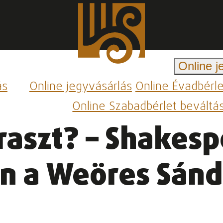
Online j
ás
Online jegyvásárlás
Online Évadbérl
Online Szabadbérlet beváltá
raszt? – Shakesp
n a Weöres Sánd