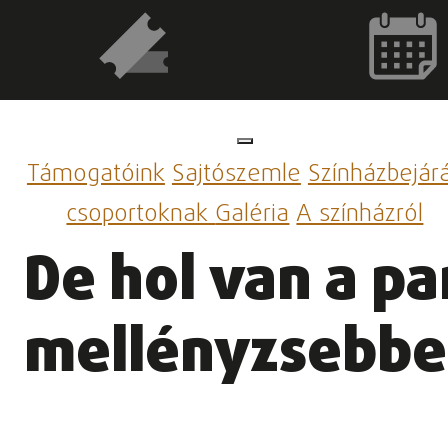
Támogatóink
Sajtószemle
Színházbejár
csoportoknak
Galéria
A színházról
De hol van a pa
mellényzsebbe