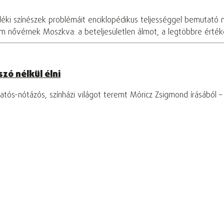
déki színészek problémáit enciklopédikus teljességgel bemutató 
om nővérnek Moszkva: a beteljesületlen álmot, a legtöbbre értékel
zó nélkül élni
tós-nótázós, színházi világot teremt Móricz Zsigmond írásából 