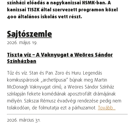
színházi előadás a nagykanizsai HSMK-ban. A
kanizsai TISZK által szervezett programon közel
400 általános iskolás vett részt.
Sajtószemle
2026. május 19.
Tiszta víz – A Vaknyugat a Weöres Sándor
Színházban
Tűz és víz. Stan és Pan. Zoro és Huru. Legendás
komikuspárosok „archetípusai” bújnak meg Martin
McDonagh Vaknyugat című, a Weöres Sándor Színház
színlapján fekete komédiának aposztrofált drámájának
mélyén. Szikszai Rémusz évadvégi rendezése pedig nem
tolakodóan, de fölmutatja ezt a párhuzamot.
Tovább...
2026. március 31.