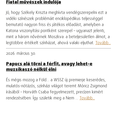
Fiatal művészek indulója
Jó, hogy Székely Kriszta meghívta vendégszerepelni ezt a
vidéki színészek problémáit enciklopédikus teljességgel
bemutató nagyon friss és játékos előadást, amelyben a
Katona viszonyítási pontként szerepel – ugyanazt jelenti,
mint a három nővérnek Moszkva: a beteljesületlen álmot, a
legtöbbre értékelt színházat, ahová valaki eljuthat.
Tovább...
2026. március 30.
Papucs alá törni a férfit, avagy lehet-e
muzsikaszó nélkül élni
És mégis mozog a Föld… a WSSZ új premierje keserédes,
mulatós-nótázós, színházi világot teremt Móricz Zsigmond
írásából – Horváth Csaba fegyelmezett, precízen kimért
rendezésében. Így születik meg a Nem …
Tovább...