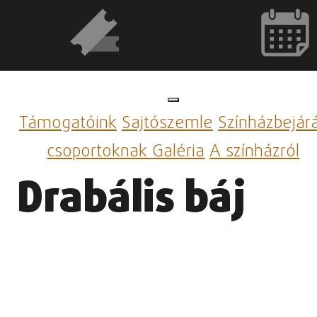
Támogatóink
Sajtószemle
Színházbejár
csoportoknak
Galéria
A színházról
Drabális báj