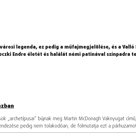
ülvárosi legenda, ez pedig a műfajmegjelölése, és a Vall
czki Endre életét és halálát némi patinával színpadra te
ázban
osok „archetípusai” bújnak meg Martin McDonagh Vaknyugat című
rendezése pedig nem tolakodóan, de fölmutatja ezt a párhuzamo