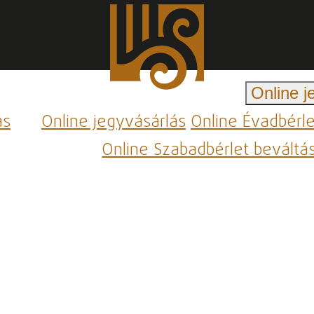
Online j
ás
Online jegyvásárlás
Online Évadbérl
Online Szabadbérlet beváltá