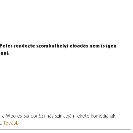
ó Péter rendezte szombathelyi előadás nem is igen
nni.
, a Weöres Sándor Színház színlapján fekete komédiának
t.
Tovább...