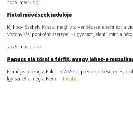
2026. március 31.
Fiatal művészek indulója
Jó, hogy Székely Kriszta meghívta vendégszerepelni ezt a vi
viszonyítási pontként szerepel – ugyanazt jelenti, mint a hár
2026. március 30.
Papucs alá törni a férfit, avagy lehet-e muzsikas
És mégis mozog a Föld… a WSSZ új premierje keserédes, mula
Így születik meg a Nem …
Tovább...