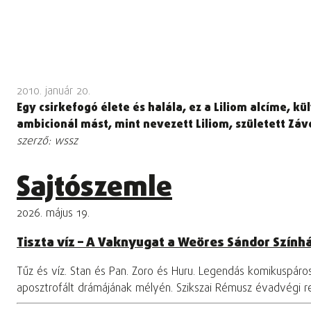
2010. január 20.
Egy csirkefogó élete és halála, ez a Liliom alcíme, k
ambicionál mást, mint nevezett Liliom, született Závo
szerző: wssz
Sajtószemle
2026. május 19.
Tiszta víz – A Vaknyugat a Weöres Sándor Szính
Tűz és víz. Stan és Pan. Zoro és Huru. Legendás komikuspár
aposztrofált drámájának mélyén. Szikszai Rémusz évadvégi 