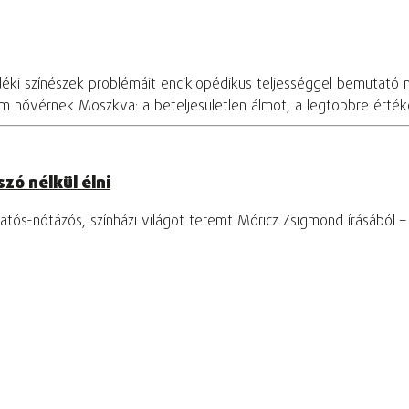
déki színészek problémáit enciklopédikus teljességgel bemutató 
om nővérnek Moszkva: a beteljesületlen álmot, a legtöbbre értékel
zó nélkül élni
tós-nótázós, színházi világot teremt Móricz Zsigmond írásából 