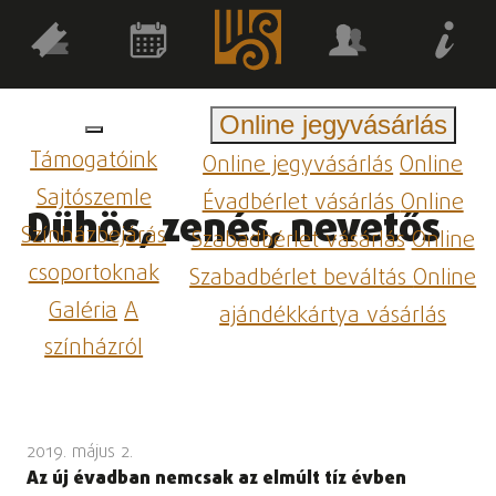
Online jegyvásárlás
Támogatóink
Online jegyvásárlás
Online
Sajtószemle
Évadbérlet vásárlás
Online
Dühös, zenés, nevetős
Színházbejárás
Szabadbérlet vásárlás
Online
csoportoknak
Szabadbérlet beváltás
Online
Galéria
A
ajándékkártya vásárlás
színházról
2019. május 2.
Az új évadban nemcsak az elmúlt tíz évben