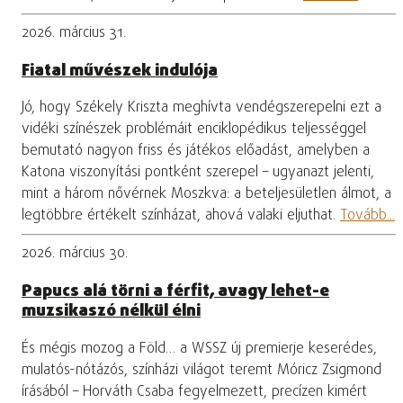
2026. március 31.
Fiatal művészek indulója
Jó, hogy Székely Kriszta meghívta vendégszerepelni ezt a
vidéki színészek problémáit enciklopédikus teljességgel
bemutató nagyon friss és játékos előadást, amelyben a
Katona viszonyítási pontként szerepel – ugyanazt jelenti,
mint a három nővérnek Moszkva: a beteljesületlen álmot, a
legtöbbre értékelt színházat, ahová valaki eljuthat.
Tovább...
2026. március 30.
Papucs alá törni a férfit, avagy lehet-e
muzsikaszó nélkül élni
És mégis mozog a Föld… a WSSZ új premierje keserédes,
mulatós-nótázós, színházi világot teremt Móricz Zsigmond
írásából – Horváth Csaba fegyelmezett, precízen kimért