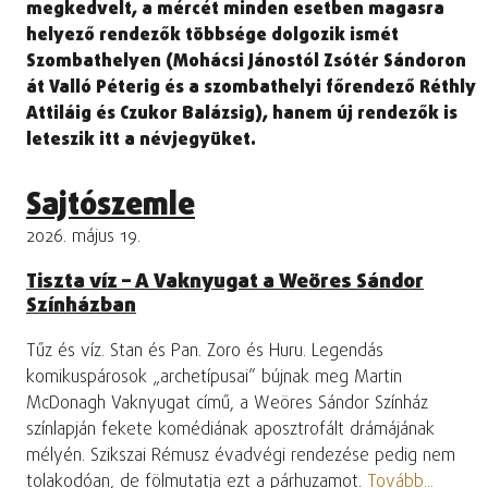
megkedvelt, a mércét minden esetben magasra
helyező rendezők többsége dolgozik ismét
Szombathelyen (Mohácsi Jánostól Zsótér Sándoron
át Valló Péterig és a szombathelyi főrendező Réthly
Attiláig és Czukor Balázsig), hanem új rendezők is
leteszik itt a névjegyüket.
Sajtószemle
2026. május 19.
Tiszta víz – A Vaknyugat a Weöres Sándor
Színházban
Tűz és víz. Stan és Pan. Zoro és Huru. Legendás
komikuspárosok „archetípusai” bújnak meg Martin
McDonagh Vaknyugat című, a Weöres Sándor Színház
színlapján fekete komédiának aposztrofált drámájának
mélyén. Szikszai Rémusz évadvégi rendezése pedig nem
tolakodóan, de fölmutatja ezt a párhuzamot.
Tovább...