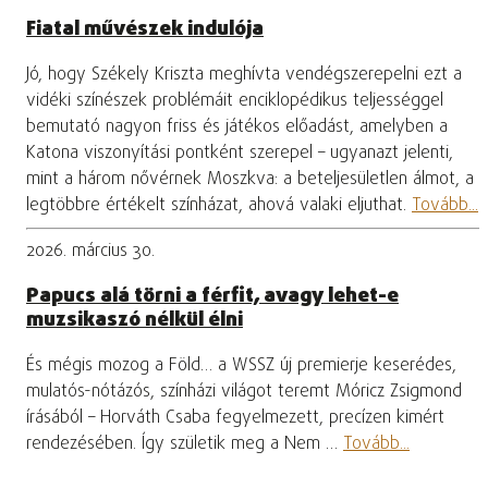
Fiatal művészek indulója
Jó, hogy Székely Kriszta meghívta vendégszerepelni ezt a
vidéki színészek problémáit enciklopédikus teljességgel
bemutató nagyon friss és játékos előadást, amelyben a
Katona viszonyítási pontként szerepel – ugyanazt jelenti,
mint a három nővérnek Moszkva: a beteljesületlen álmot, a
legtöbbre értékelt színházat, ahová valaki eljuthat.
Tovább...
2026. március 30.
Papucs alá törni a férfit, avagy lehet-e
muzsikaszó nélkül élni
És mégis mozog a Föld… a WSSZ új premierje keserédes,
mulatós-nótázós, színházi világot teremt Móricz Zsigmond
írásából – Horváth Csaba fegyelmezett, precízen kimért
rendezésében. Így születik meg a Nem …
Tovább...