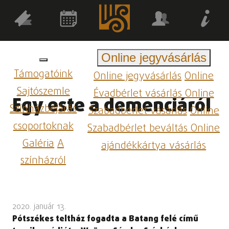
Online jegyvásárlás
Támogatóink
Online jegyvásárlás
Online
Sajtószemle
Évadbérlet vásárlás
Online
Egy este a demenciáról
Színházbejárás
Szabadbérlet vásárlás
Online
csoportoknak
Szabadbérlet beváltás
Online
Galéria
A
ajándékkártya vásárlás
színházról
2020. január 13.
Pótszékes teltház fogadta a Batang felé című