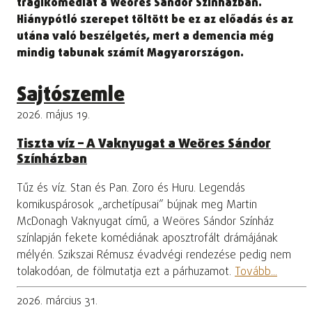
tragikomédiát a Weöres Sándor Színházban.
Hiánypótló szerepet töltött be ez az előadás és az
utána való beszélgetés, mert a demencia még
mindig tabunak számít Magyarországon.
Sajtószemle
2026. május 19.
Tiszta víz – A Vaknyugat a Weöres Sándor
Színházban
Tűz és víz. Stan és Pan. Zoro és Huru. Legendás
komikuspárosok „archetípusai” bújnak meg Martin
McDonagh Vaknyugat című, a Weöres Sándor Színház
színlapján fekete komédiának aposztrofált drámájának
mélyén. Szikszai Rémusz évadvégi rendezése pedig nem
tolakodóan, de fölmutatja ezt a párhuzamot.
Tovább...
2026. március 31.