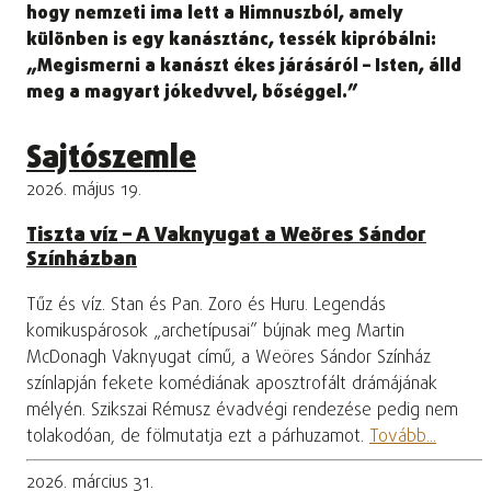
hogy nemzeti ima lett a Himnuszból, amely
különben is egy kanásztánc, tessék kipróbálni:
„Megismerni a kanászt ékes járásáról – Isten, álld
meg a magyart jókedvvel, bőséggel.”
Sajtószemle
2026. május 19.
Tiszta víz – A Vaknyugat a Weöres Sándor
Színházban
Tűz és víz. Stan és Pan. Zoro és Huru. Legendás
komikuspárosok „archetípusai” bújnak meg Martin
McDonagh Vaknyugat című, a Weöres Sándor Színház
színlapján fekete komédiának aposztrofált drámájának
mélyén. Szikszai Rémusz évadvégi rendezése pedig nem
tolakodóan, de fölmutatja ezt a párhuzamot.
Tovább...
2026. március 31.