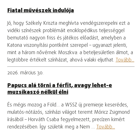
Fiatal művészek indulója
Jó, hogy Székely Kriszta meghívta vendégszerepelni ezt a
vidéki színészek problémáit enciklopédikus teljességgel
bemutató nagyon friss és játékos előadást, amelyben a
Katona viszonyítási pontként szerepel – ugyanazt jelenti,
mint a három nővérnek Moszkva: a beteljesületlen álmot, a
legtöbbre értékelt színházat, ahová valaki eljuthat.
Tovább...
2026. március 30.
Papucs alá törni a férfit, avagy lehet-e
muzsikaszó nélkül élni
És mégis mozog a Föld… a WSSZ új premierje keserédes,
mulatós-nótázós, színházi világot teremt Móricz Zsigmond
írásából – Horváth Csaba fegyelmezett, precízen kimért
rendezésében. Így születik meg a Nem …
Tovább...