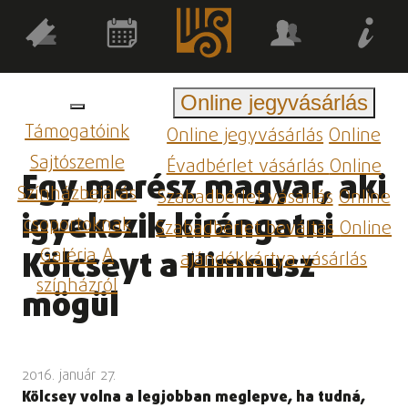
Online jegyvásárlás
Támogatóink
Online jegyvásárlás
Online
Sajtószemle
Évadbérlet vásárlás
Online
Egy merész magyar, aki
Színházbejárás
Szabadbérlet vásárlás
Online
igyekszik kirángatni
csoportoknak
Szabadbérlet beváltás
Online
Galéria
A
Kölcseyt a Himnusz
ajándékkártya vásárlás
színházról
mögül
2016. január 27.
Kölcsey volna a legjobban meglepve, ha tudná,