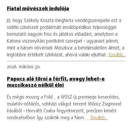
Fiatal művészek indulója
Jó, hogy Székely Kriszta meghívta vendégszerepelni ezt a
vidéki színészek problémáit enciklopédikus teljességgel
bemutató nagyon friss és játékos előadást, amelyben a
Katona viszonyítási pontként szerepel – ugyanazt jelenti,
mint a három nővérnek Moszkva: a beteljesületlen álmot, a
legtöbbre értékelt színházat, ahová valaki eljuthat.
Tovább...
2026. március 30.
Papucs alá törni a férfit, avagy lehet-e
muzsikaszó nélkül élni
És mégis mozog a Föld… a WSSZ új premierje keserédes,
mulatós-nótázós, színházi világot teremt Móricz Zsigmond
írásából – Horváth Csaba fegyelmezett, precízen kimért
rendezésében. Így születik meg a Nem …
Tovább...