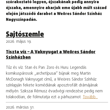
szórakoztató legyen, éjszakának pedig annyira
éjszaka, amennyire akarjuk eme újabb múlt század
elején játszódó darabot a Weöres Sándor Színház
Nagyszínpadán.
Sajtószemle
2026. május 19.
Tiszta víz – A Vaknyugat a Weöres Sándor
Színházban
Tűz és víz. Stan és Pan. Zoro és Huru. Legendás
komikuspárosok „archetípusai” bújnak meg Martin
McDonagh Vaknyugat című, a Weöres Sándor Színház
színlapján fekete komédiának aposztrofált drámájának
mélyén. Szikszai Rémusz évadvégi rendezése pedig nem
tolakodóan, de fölmutatja ezt a párhuzamot.
Tovább...
2026. március 31.