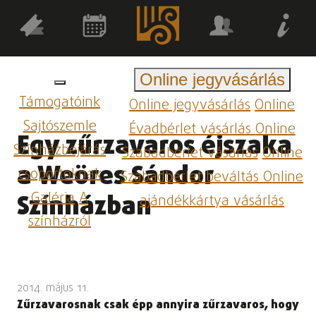
Online jegyvásárlás
Támogatóink
Online jegyvásárlás
Online
Sajtószemle
Évadbérlet vásárlás
Online
Egy zűrzavaros éjszaka
Színházbejárás
Szabadbérlet vásárlás
Online
a Weöres Sándor
csoportoknak
Szabadbérlet beváltás
Online
Galéria
A
Színházban
ajándékkártya vásárlás
színházról
2014. május 11.
Zűrzavarosnak csak épp annyira zűrzavaros, hogy