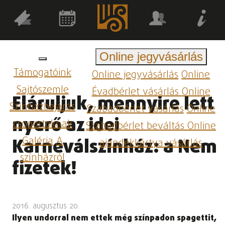
Online jegyvásárlás
Támogatóink
Online jegyvásárlás
Online
Sajtószemle
Évadbérlet vásárlás
Online
Eláruljuk, mennyire lett
Színházbejárás
Szabadbérlet vásárlás
Online
nyerő az idei
csoportoknak
Szabadbérlet beváltás
Online
Galéria
A
Karneválszínház: a Nem
ajándékkártya vásárlás
színházról
fizetek!
2016. augusztus 20.
Ilyen undorral nem ettek még színpadon spagettit,