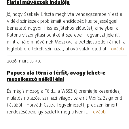
Fiatal művészek indulója
Jó, hogy Székely Kriszta meghívta vendégszerepelni ezt a
vidéki színészek problémáit enciklopédikus teljességgel
bemutató nagyon friss és játékos előadást, amelyben a
Katona viszonyítási pontként szerepel – ugyanazt jelenti,
mint a három nővérnek Moszkva: a beteljesületlen álmot, a
legtöbbre értékelt színházat, ahová valaki eljuthat.
Tovább...
2026. március 30.
Papucs alá törni a férfit, avagy lehet-e
muzsikaszó nélkül élni
És mégis mozog a Föld… a WSSZ új premierje keserédes,
mulatós-nótázós, színházi világot teremt Móricz Zsigmond
írásából – Horváth Csaba fegyelmezett, precízen kimért
rendezésében. Így születik meg a Nem …
Tovább...