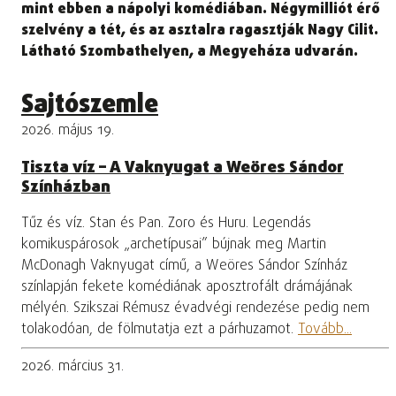
mint ebben a nápolyi komédiában. Négymilliót érő
szelvény a tét, és az asztalra ragasztják Nagy Cilit.
Látható Szombathelyen, a Megyeháza udvarán.
Sajtószemle
2026. május 19.
Tiszta víz – A Vaknyugat a Weöres Sándor
Színházban
Tűz és víz. Stan és Pan. Zoro és Huru. Legendás
komikuspárosok „archetípusai” bújnak meg Martin
McDonagh Vaknyugat című, a Weöres Sándor Színház
színlapján fekete komédiának aposztrofált drámájának
mélyén. Szikszai Rémusz évadvégi rendezése pedig nem
tolakodóan, de fölmutatja ezt a párhuzamot.
Tovább...
2026. március 31.