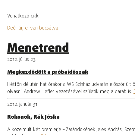
Vonatkozó cikk:
Deér úr, el van bocsátva
Menetrend
2012. július 23.
Megkezdődött a próbaidőszak
Hétfőn délután hat órakor a WS Színház udvarán először ült ös
olvasni: Andrew Hefler vezetésével születik meg a darab is.
2012. január 31.
Rokonok, Rák Jóska
A közelmúlt két premierje – Zarándokének Jeles András, Szen