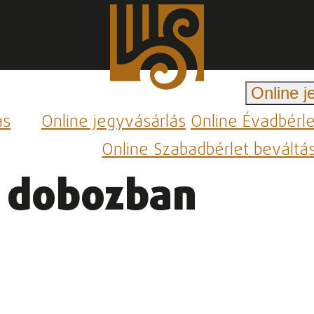
Online j
ás
Online jegyvásárlás
Online Évadbérl
Online Szabadbérlet beváltá
r dobozban