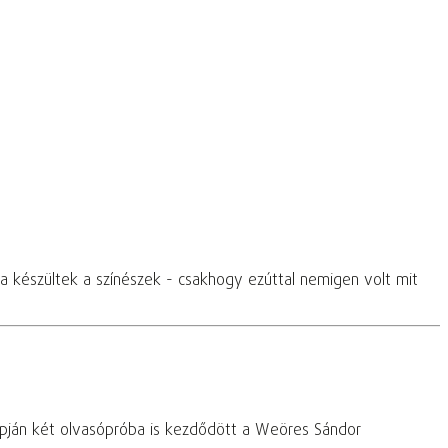
ára készültek a színészek - csakhogy ezúttal nemigen volt mit
napján két olvasópróba is kezdődött a Weöres Sándor