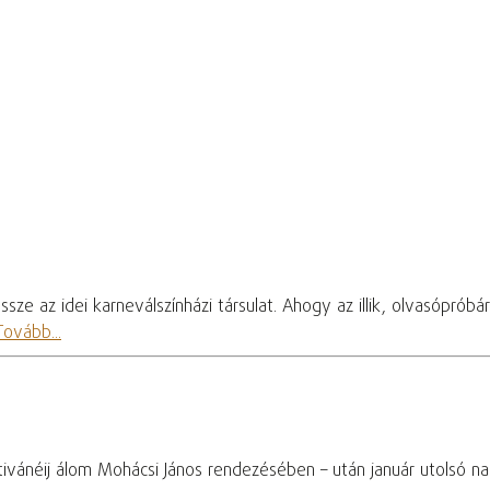
sze az idei karneválszínházi társulat. Ahogy az illik, olvasóprób
Tovább...
tivánéij álom Mohácsi János rendezésében – után január utolsó 