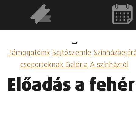
Támogatóink
Sajtószemle
Színházbejár
csoportoknak
Galéria
A színházról
Előadás a fehé