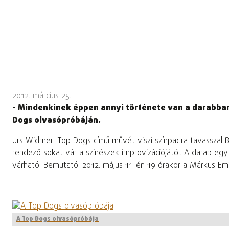
2012. március 25.
- Mindenkinek éppen annyi története van a darabban,
Dogs olvasópróbáján.
Urs Widmer: Top Dogs című művét viszi színpadra tavasszal
rendező sokat vár a színészek improvizációjától. A darab egy
várható. Bemutató: 2012. május 11-én 19 órakor a Márkus Emí
A Top Dogs olvasópróbája