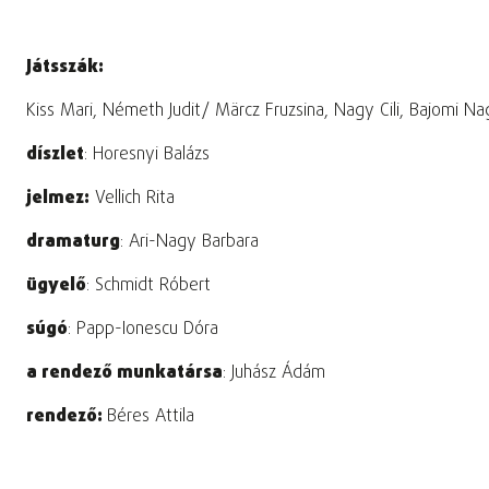
Játsszák:
Kiss Mari, Németh Judit/ Märcz Fruzsina, Nagy Cili, Bajomi N
díszlet
: Horesnyi Balázs
jelmez:
Vellich Rita
dramaturg
: Ari-Nagy Barbara
ügyelő
: Schmidt Róbert
súgó
: Papp-Ionescu Dóra
a rendező munkatársa
: Juhász Ádám
rendező:
Béres Attila