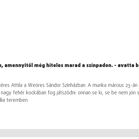
 amennyitől még hiteles marad a színpadon. - avatta be
 Béres Attila a Weöres Sándor Színházban. A munka március 23-á
 nagy fehér kockában fog játszódni: onnan se ki, se be nem jön s
lia teremben.