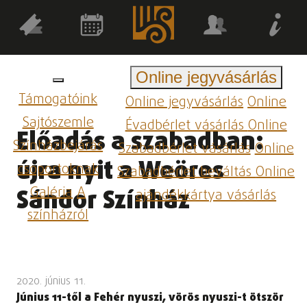
Online jegyvásárlás
Támogatóink
Online jegyvásárlás
Online
Sajtószemle
Évadbérlet vásárlás
Online
Előadás a szabadban:
Színházbejárás
Szabadbérlet vásárlás
Online
újra nyit a Weöres
csoportoknak
Szabadbérlet beváltás
Online
Galéria
A
Sándor Színház
ajándékkártya vásárlás
színházról
2020. június 11.
Június 11-től a Fehér nyuszi, vörös nyuszi-t ötször