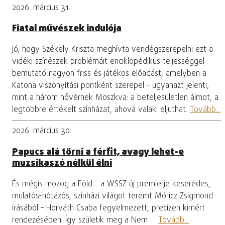
2026. március 31.
Fiatal művészek indulója
Jó, hogy Székely Kriszta meghívta vendégszerepelni ezt a
vidéki színészek problémáit enciklopédikus teljességgel
bemutató nagyon friss és játékos előadást, amelyben a
Katona viszonyítási pontként szerepel – ugyanazt jelenti,
mint a három nővérnek Moszkva: a beteljesületlen álmot, a
legtöbbre értékelt színházat, ahová valaki eljuthat.
Tovább...
2026. március 30.
Papucs alá törni a férfit, avagy lehet-e
muzsikaszó nélkül élni
És mégis mozog a Föld… a WSSZ új premierje keserédes,
mulatós-nótázós, színházi világot teremt Móricz Zsigmond
írásából – Horváth Csaba fegyelmezett, precízen kimért
rendezésében. Így születik meg a Nem …
Tovább...