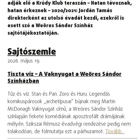
adják elő a Krúdy Klub teraszán – Hatan távoznak,
hatan érkeznek – 2020/2021: Jordán Tamás
direktorként az utolsó évadát kezdi, ezekről is
esett szó a Weöres Sándor Színház
sajtótájékoztatóján.
Sajtószemle
2026. május 19.
Tiszta víz – A Vaknyugat a Weöres Sándor
Színházban
Tűz és víz. Stan és Pan. Zoro és Huru. Legendás
komikuspárosok „archetípusai” bújnak meg Martin
McDonagh Vaknyugat című, a Weöres Sándor Színház
színlapján fekete komédiának aposztrofált drámájának
mélyén. Szikszai Rémusz évadvégi rendezése pedig nem
tolakodóan, de fölmutatja ezt a párhuzamot.
Tovább...