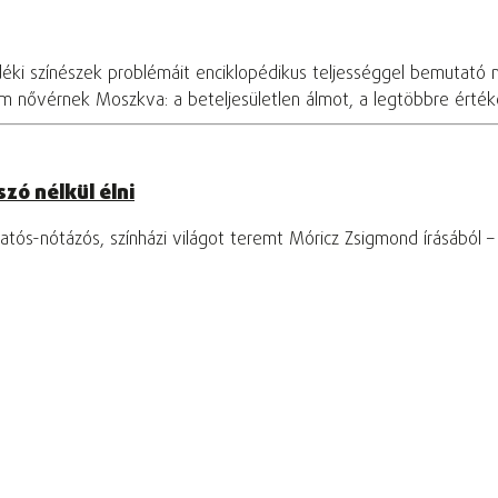
déki színészek problémáit enciklopédikus teljességgel bemutató 
om nővérnek Moszkva: a beteljesületlen álmot, a legtöbbre értékel
zó nélkül élni
tós-nótázós, színházi világot teremt Móricz Zsigmond írásából 