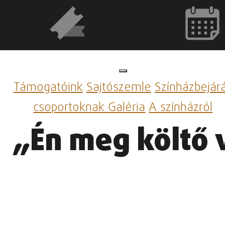
Támogatóink
Sajtószemle
Színházbejár
csoportoknak
Galéria
A színházról
„Én meg költő