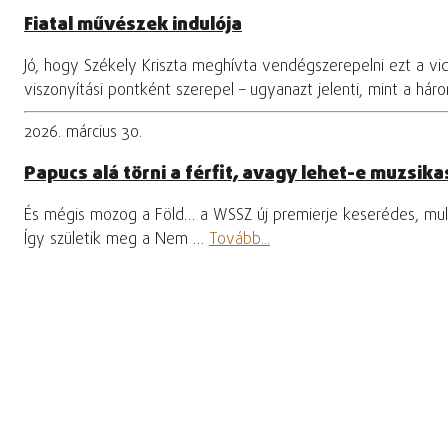
Fiatal művészek indulója
Jó, hogy Székely Kriszta meghívta vendégszerepelni ezt a vi
viszonyítási pontként szerepel – ugyanazt jelenti, mint a hár
2026. március 30.
Papucs alá törni a férfit, avagy lehet-e muzsikas
És mégis mozog a Föld… a WSSZ új premierje keserédes, mula
Így születik meg a Nem …
Tovább...