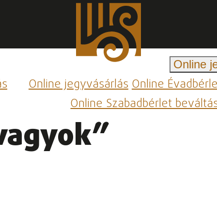
Online j
ás
Online jegyvásárlás
Online Évadbérl
Online Szabadbérlet beváltá
 vagyok”