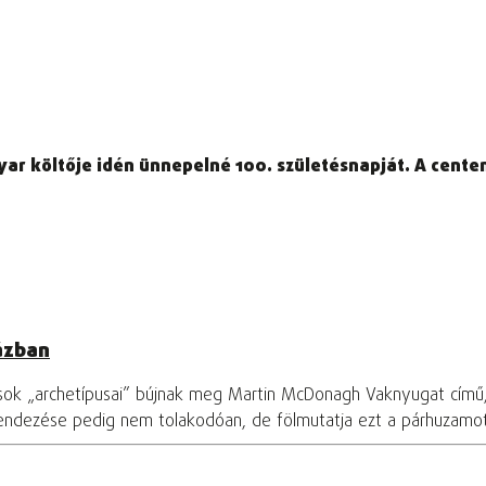
ar költője idén ünnepelné 100. születésnapját. A cent
ázban
osok „archetípusai” bújnak meg Martin McDonagh Vaknyugat című
rendezése pedig nem tolakodóan, de fölmutatja ezt a párhuzamo