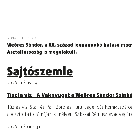
2013. június 30.
Weöres Sándor, a XX. század legnagyobb hatású magy
Asztaltársaság is megalakult.
Sajtószemle
2026. május 19.
Tiszta víz – A Vaknyugat a Weöres Sándor Szính
Tűz és víz. Stan és Pan. Zoro és Huru. Legendás komikuspár
aposztrofált drámájának mélyén. Szikszai Rémusz évadvégi 
2026. március 31.