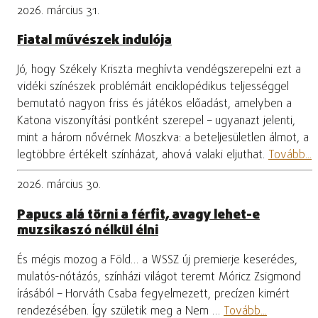
2026. március 31.
Fiatal művészek indulója
Jó, hogy Székely Kriszta meghívta vendégszerepelni ezt a
vidéki színészek problémáit enciklopédikus teljességgel
bemutató nagyon friss és játékos előadást, amelyben a
Katona viszonyítási pontként szerepel – ugyanazt jelenti,
mint a három nővérnek Moszkva: a beteljesületlen álmot, a
legtöbbre értékelt színházat, ahová valaki eljuthat.
Tovább...
2026. március 30.
Papucs alá törni a férfit, avagy lehet-e
muzsikaszó nélkül élni
És mégis mozog a Föld… a WSSZ új premierje keserédes,
mulatós-nótázós, színházi világot teremt Móricz Zsigmond
írásából – Horváth Csaba fegyelmezett, precízen kimért
rendezésében. Így születik meg a Nem …
Tovább...