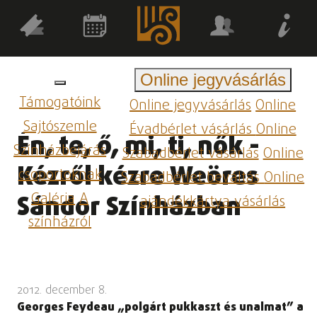
Online jegyvásárlás
Támogatóink
Online jegyvásárlás
Online
Sajtószemle
Évadbérlet vásárlás
Online
Én, te, ő, mi, ti, nők -
Színházbejárás
Szabadbérlet vásárlás
Online
Kézről kézre Weöres
csoportoknak
Szabadbérlet beváltás
Online
Galéria
A
Sándor Színházban
ajándékkártya vásárlás
színházról
2012. december 8.
Georges Feydeau „polgárt pukkaszt és unalmat” a