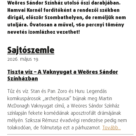
Weöres Sándor Színház utolsó őszi darabjában.
Hamvai Kornél fordítóként a rendezői székben
dirigál, először Szombathelyen, de reméljük nem
utoljára. Óvatosan a művel, 160 percnyi tömény
nevetés izomlázhoz vezethet!
Sajtószemle
2026. május 19.
Tiszta víz – A Vaknyugat a Weöres Sándor
Színházban
Tűz és víz. Stan és Pan. Zoro és Huru. Legendás
komikuspárosok „archetípusai” bújnak meg Martin
McDonagh Vaknyugat című, a Weöres Sándor Színház
színlapján fekete komédiának aposztrofált drámájának
mélyén. Szikszai Rémusz évadvégi rendezése pedig nem
tolakodóan, de fölmutatja ezt a párhuzamot.
Tovább...