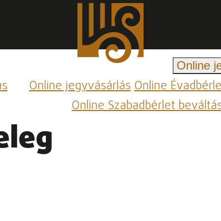
Online j
ás
Online jegyvásárlás
Online Évadbérl
Online Szabadbérlet beváltá
eleg