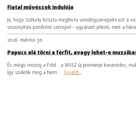
Fiatal művészek indulója
Jó, hogy Székely Kriszta meghívta vendégszerepelni ezt a vi
viszonyítási pontként szerepel – ugyanazt jelenti, mint a hár
2026. március 30.
Papucs alá törni a férfit, avagy lehet-e muzsikas
És mégis mozog a Föld… a WSSZ új premierje keserédes, mula
Így születik meg a Nem …
Tovább...