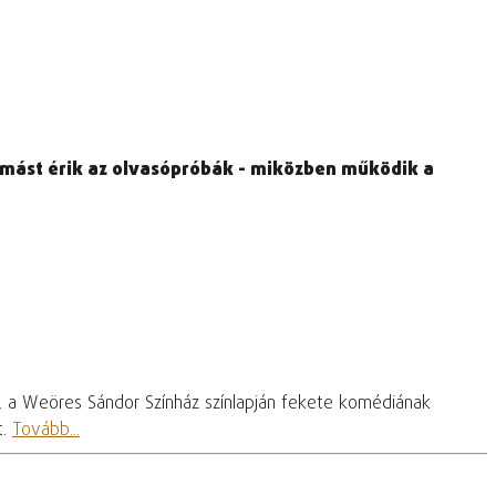
gymást érik az olvasópróbák - miközben működik a
, a Weöres Sándor Színház színlapján fekete komédiának
t.
Tovább...