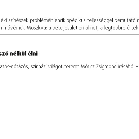
déki színészek problémáit enciklopédikus teljességgel bemutató 
om nővérnek Moszkva: a beteljesületlen álmot, a legtöbbre értékel
zó nélkül élni
tós-nótázós, színházi világot teremt Móricz Zsigmond írásából 