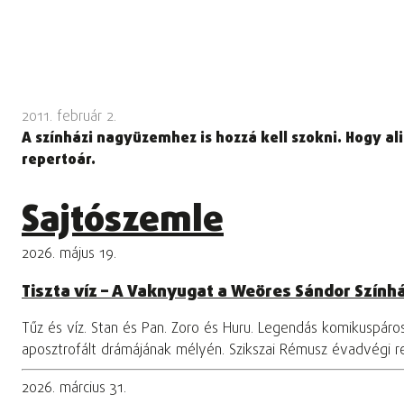
2011. február 2.
A színházi nagyüzemhez is hozzá kell szokni. Hogy 
repertoár.
Sajtószemle
2026. május 19.
Tiszta víz – A Vaknyugat a Weöres Sándor Szính
Tűz és víz. Stan és Pan. Zoro és Huru. Legendás komikuspár
aposztrofált drámájának mélyén. Szikszai Rémusz évadvégi 
2026. március 31.