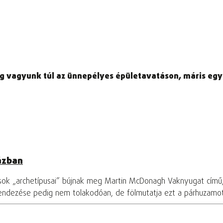
alig vagyunk túl az ünnepélyes épületavatáson, máris e
ázban
osok „archetípusai” bújnak meg Martin McDonagh Vaknyugat című
rendezése pedig nem tolakodóan, de fölmutatja ezt a párhuzamo