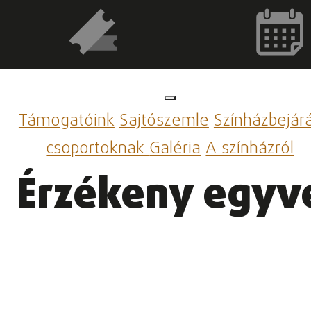
Támogatóink
Sajtószemle
Színházbejár
csoportoknak
Galéria
A színházról
Érzékeny egyv