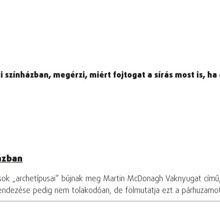
színházban, megérzi, miért fojtogat a sírás most is, ha
ázban
osok „archetípusai” bújnak meg Martin McDonagh Vaknyugat című
rendezése pedig nem tolakodóan, de fölmutatja ezt a párhuzamo