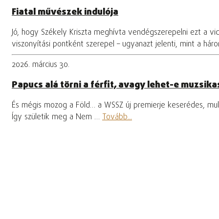
Fiatal művészek indulója
Jó, hogy Székely Kriszta meghívta vendégszerepelni ezt a vi
viszonyítási pontként szerepel – ugyanazt jelenti, mint a hár
2026. március 30.
Papucs alá törni a férfit, avagy lehet-e muzsikas
És mégis mozog a Föld… a WSSZ új premierje keserédes, mula
Így születik meg a Nem …
Tovább...