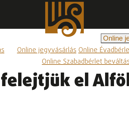
Online j
ás
Online jegyvásárlás
Online Évadbérl
Online Szabadbérlet beváltá
felejtjük el Alf