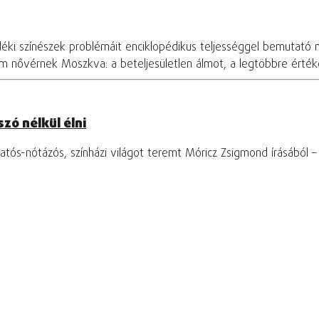
déki színészek problémáit enciklopédikus teljességgel bemutató 
om nővérnek Moszkva: a beteljesületlen álmot, a legtöbbre értékel
zó nélkül élni
tós-nótázós, színházi világot teremt Móricz Zsigmond írásából 