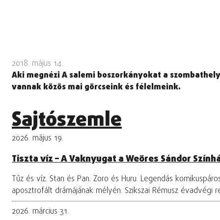
2018. május 14.
Aki megnézi A salemi boszorkányokat a szombathelyi 
vannak közös mai görcseink és félelmeink.
Sajtószemle
2026. május 19.
Tiszta víz – A Vaknyugat a Weöres Sándor Szính
Tűz és víz. Stan és Pan. Zoro és Huru. Legendás komikuspár
aposztrofált drámájának mélyén. Szikszai Rémusz évadvégi 
2026. március 31.