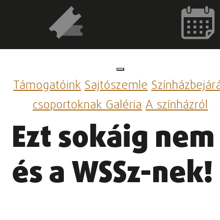
Támogatóink
Sajtószemle
Színházbejár
csoportoknak
Galéria
A színházról
Ezt sokáig nem 
és a WSSz-nek!