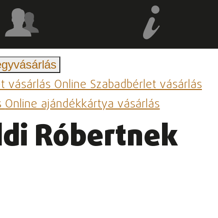
egyvásárlás
et vásárlás
Online Szabadbérlet vásárlás
s
Online ajándékkártya vásárlás
öldi Róbertnek