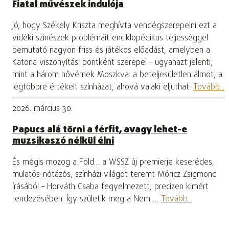
Fiatal művészek indulója
Jó, hogy Székely Kriszta meghívta vendégszerepelni ezt a
vidéki színészek problémáit enciklopédikus teljességgel
bemutató nagyon friss és játékos előadást, amelyben a
Katona viszonyítási pontként szerepel – ugyanazt jelenti,
mint a három nővérnek Moszkva: a beteljesületlen álmot, a
legtöbbre értékelt színházat, ahová valaki eljuthat.
Tovább...
2026. március 30.
Papucs alá törni a férfit, avagy lehet-e
muzsikaszó nélkül élni
És mégis mozog a Föld… a WSSZ új premierje keserédes,
mulatós-nótázós, színházi világot teremt Móricz Zsigmond
írásából – Horváth Csaba fegyelmezett, precízen kimért
rendezésében. Így születik meg a Nem …
Tovább...