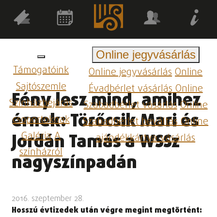
Online jegyvásárlás
Támogatóink
Online jegyvásárlás
Online
Sajtószemle
Évadbérlet vásárlás
Online
Fény lesz mind, amihez
Színházbejárás
Szabadbérlet vásárlás
Online
érnek: Törőcsik Mari és
csoportoknak
Szabadbérlet beváltás
Online
Galéria
A
Jordán Tamás a WSSz
ajándékkártya vásárlás
színházról
nagyszínpadán
2016. szeptember 28.
Hosszú évtizedek után végre megint megtörtént: