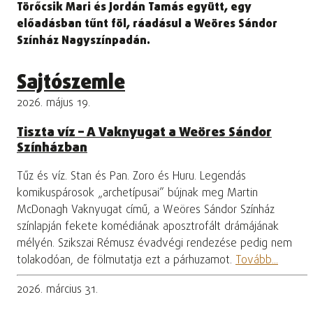
Törőcsik Mari és Jordán Tamás együtt, egy
előadásban tűnt föl, ráadásul a Weöres Sándor
Színház Nagyszínpadán.
Sajtószemle
2026. május 19.
Tiszta víz – A Vaknyugat a Weöres Sándor
Színházban
Tűz és víz. Stan és Pan. Zoro és Huru. Legendás
komikuspárosok „archetípusai” bújnak meg Martin
McDonagh Vaknyugat című, a Weöres Sándor Színház
színlapján fekete komédiának aposztrofált drámájának
mélyén. Szikszai Rémusz évadvégi rendezése pedig nem
tolakodóan, de fölmutatja ezt a párhuzamot.
Tovább...
2026. március 31.