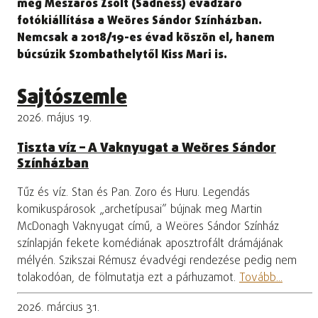
meg Mészáros Zsolt (Sadness) évadzáró
fotókiállítása a Weöres Sándor Színházban.
Nemcsak a 2018/19-es évad köszön el, hanem
búcsúzik Szombathelytől Kiss Mari is.
Sajtószemle
2026. május 19.
Tiszta víz – A Vaknyugat a Weöres Sándor
Színházban
Tűz és víz. Stan és Pan. Zoro és Huru. Legendás
komikuspárosok „archetípusai” bújnak meg Martin
McDonagh Vaknyugat című, a Weöres Sándor Színház
színlapján fekete komédiának aposztrofált drámájának
mélyén. Szikszai Rémusz évadvégi rendezése pedig nem
tolakodóan, de fölmutatja ezt a párhuzamot.
Tovább...
2026. március 31.