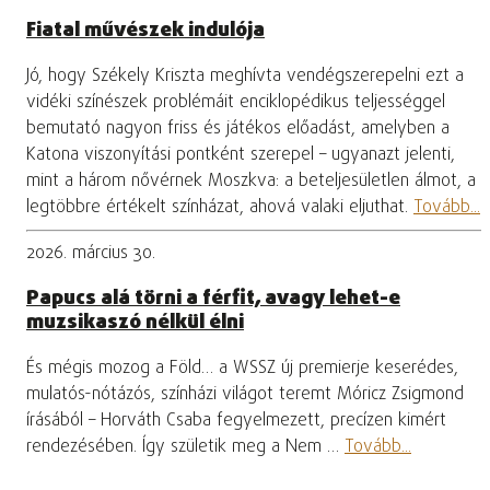
Fiatal művészek indulója
Jó, hogy Székely Kriszta meghívta vendégszerepelni ezt a
vidéki színészek problémáit enciklopédikus teljességgel
bemutató nagyon friss és játékos előadást, amelyben a
Katona viszonyítási pontként szerepel – ugyanazt jelenti,
mint a három nővérnek Moszkva: a beteljesületlen álmot, a
legtöbbre értékelt színházat, ahová valaki eljuthat.
Tovább...
2026. március 30.
Papucs alá törni a férfit, avagy lehet-e
muzsikaszó nélkül élni
És mégis mozog a Föld… a WSSZ új premierje keserédes,
mulatós-nótázós, színházi világot teremt Móricz Zsigmond
írásából – Horváth Csaba fegyelmezett, precízen kimért
rendezésében. Így születik meg a Nem …
Tovább...