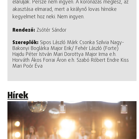
elárulják. Persze nem ingyen. A koronázás meglesz, az
akasztása elmarad, mert a királynő lovas hírnöke
kegyelmet hoz neki. Nem ingyen.
Rendező:
Zsótér Sándor
Szereplők:
Sipos László Márk Csonka Szilvia Nagy-
Bakonyi Boglárka Major Erik/ Fehér László (Forte)
Hajdu Péter István Mari Dorottya Major Irma e.h.
Horváth Ákos Forrai Áron e.h. Szabó Róbert Endre Kiss
Mari Poór Éva
Hírek