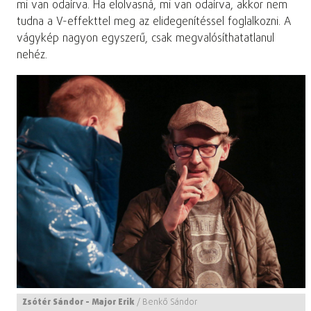
mi van odaírva. Ha elolvasná, mi van odaírva, akkor nem
tudna a V-effekttel meg az elidegenítéssel foglalkozni. A
vágykép nagyon egyszerű, csak megvalósíthatatlanul
nehéz.
Zsótér Sándor - Major Erik
/
Benkő Sándor