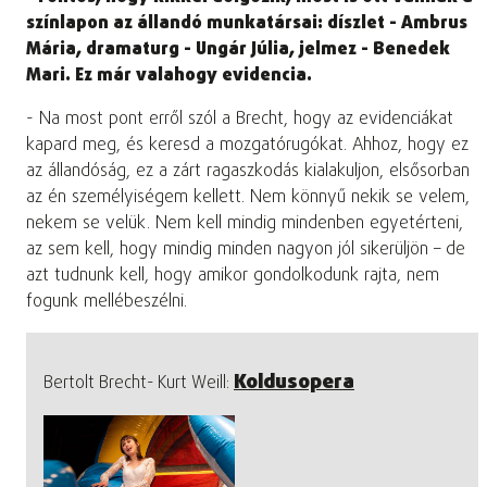
színlapon az állandó munkatársai: díszlet - Ambrus
Mária, dramaturg - Ungár Júlia, jelmez - Benedek
Mari. Ez már valahogy evidencia.
- Na most pont erről szól a Brecht, hogy az evidenciákat
kapard meg, és keresd a mozgatórugókat. Ahhoz, hogy ez
az állandóság, ez a zárt ragaszkodás kialakuljon, elsősorban
az én személyiségem kellett. Nem könnyű nekik se velem,
nekem se velük. Nem kell mindig mindenben egyetérteni,
az sem kell, hogy mindig minden nagyon jól sikerüljön – de
azt tudnunk kell, hogy amikor gondolkodunk rajta, nem
fogunk mellébeszélni.
Koldusopera
Bertolt Brecht- Kurt Weill: