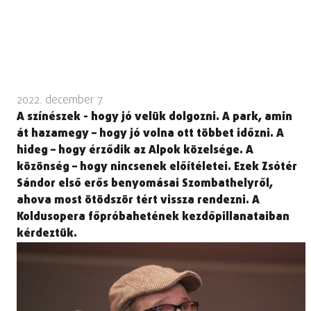
2022. december 7.
A színészek - hogy jó velük dolgozni. A park, amin
át hazamegy – hogy jó volna ott többet időzni. A
hideg – hogy érződik az Alpok közelsége. A
közönség – hogy nincsenek előítéletei. Ezek Zsótér
Sándor első erős benyomásai Szombathelyről,
ahova most ötödször tért vissza rendezni. A
Koldusopera főpróbahetének kezdőpillanataiban
kérdeztük.