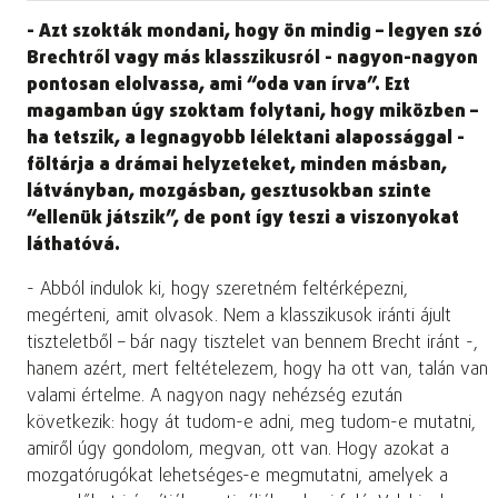
- Azt szokták mondani, hogy ön mindig – legyen szó
Brechtről vagy más klasszikusról - nagyon-nagyon
pontosan elolvassa, ami “oda van írva”. Ezt
magamban úgy szoktam folytani, hogy miközben –
ha tetszik, a legnagyobb lélektani alapossággal -
föltárja a drámai helyzeteket, minden másban,
látványban, mozgásban, gesztusokban szinte
“ellenük játszik”, de pont így teszi a viszonyokat
láthatóvá.
- Abból indulok ki, hogy szeretném feltérképezni,
megérteni, amit olvasok. Nem a klasszikusok iránti ájult
tiszteletből – bár nagy tisztelet van bennem Brecht iránt -,
hanem azért, mert feltételezem, hogy ha ott van, talán van
valami értelme. A nagyon nagy nehézség ezután
következik: hogy át tudom-e adni, meg tudom-e mutatni,
amiről úgy gondolom, megvan, ott van. Hogy azokat a
mozgatórugókat lehetséges-e megmutatni, amelyek a