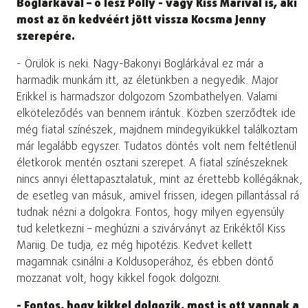
Boglárkával – ő lesz Polly - vagy Kiss Marival is, aki
most az ön kedvéért jött vissza Kocsma Jenny
szerepére.
- Örülök is neki. Nagy-Bakonyi Boglárkával ez már a
harmadik munkám itt, az életünkben a negyedik. Major
Erikkel is harmadszor dolgozom Szombathelyen. Valami
elköteleződés van bennem irántuk. Közben szerződtek ide
még fiatal színészek, majdnem mindegyikükkel találkoztam
már legalább egyszer. Tudatos döntés volt nem feltétlenül
életkorok mentén osztani szerepet. A fiatal színészeknek
nincs annyi élettapasztalatuk, mint az érettebb kollégáknak,
de esetleg van másuk, amivel frissen, idegen pillantással rá
tudnak nézni a dolgokra. Fontos, hogy milyen egyensúly
tud keletkezni – meghúzni a szivárványt az Erikéktől Kiss
Mariig. De tudja, ez még hipotézis. Kedvet kellett
magamnak csinálni a Koldusoperához, és ebben döntő
mozzanat volt, hogy kikkel fogok dolgozni.
- Fontos, hogy kikkel dolgozik, most is ott vannak a