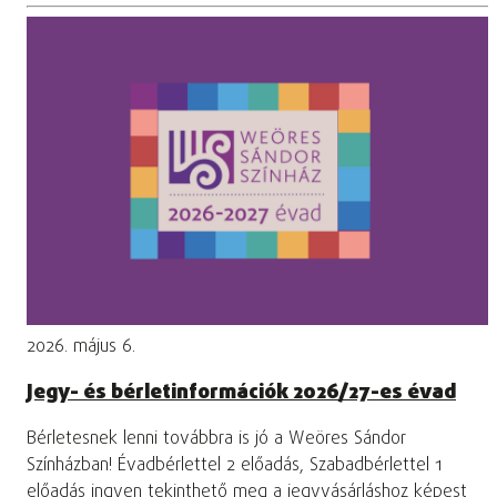
2026. május 6.
Jegy- és bérletinformációk 2026/27-es évad
Bérletesnek lenni továbbra is jó a Weöres Sándor
Színházban! Évadbérlettel 2 előadás, Szabadbérlettel 1
előadás ingyen tekinthető meg a jegyvásárláshoz képest