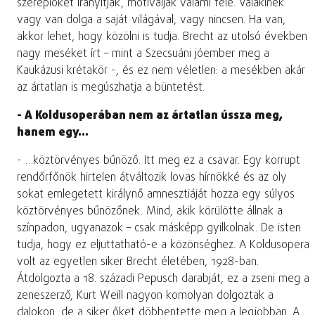
szereplőket irányítják, motiválják valami felé. Valakinek
vagy van dolga a saját világával, vagy nincsen. Ha van,
akkor lehet, hogy közölni is tudja. Brecht az utolsó években
nagy meséket írt – mint a Szecsuáni jóember meg a
Kaukázusi krétakör -, és ez nem véletlen: a mesékben akár
az ártatlan is megúszhatja a büntetést.
- A Koldusoperában nem az ártatlan ússza meg,
hanem egy…
- …köztörvényes bűnöző. Itt meg ez a csavar. Egy korrupt
rendőrfőnök hirtelen átváltozik lovas hírnökké és az oly
sokat emlegetett királynő amnesztiáját hozza egy súlyos
köztörvényes bűnözőnek. Mind, akik körülötte állnak a
színpadon, ugyanazok – csak másképp gyilkolnak. De isten
tudja, hogy ez eljuttatható-e a közönséghez. A Koldusopera
volt az egyetlen siker Brecht életében, 1928-ban.
Átdolgozta a 18. századi Pepusch darabját, ez a zseni meg a
zeneszerző, Kurt Weill nagyon komolyan dolgoztak a
dalokon, de a siker őket döbbentette meg a legjobban. A