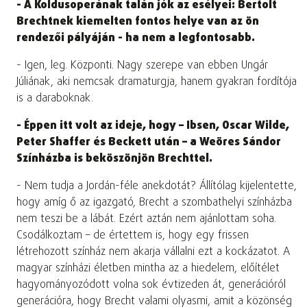
- A Koldusoperának talán jók az esélyei: Bertolt
Brechtnek kiemelten fontos helye van az ön
rendezői pályáján - ha nem a legfontosabb.
- Igen, leg. Központi. Nagy szerepe van ebben Ungár
Júliának, aki nemcsak dramaturgja, hanem gyakran fordítója
is a daraboknak.
- Éppen itt volt az ideje, hogy – Ibsen, Oscar Wilde,
Peter Shaffer és Beckett után – a Weöres Sándor
Színházba is beköszönjön Brechttel.
- Nem tudja a Jordán-féle anekdotát? Állítólag kijelentette,
hogy amíg ő az igazgató, Brecht a szombathelyi színházba
nem teszi be a lábát. Ezért aztán nem ajánlottam soha.
Csodálkoztam – de értettem is, hogy egy frissen
létrehozott színház nem akarja vállalni ezt a kockázatot. A
magyar színházi életben mintha az a hiedelem, előítélet
hagyományozódott volna sok évtizeden át, generációról
generációra, hogy Brecht valami olyasmi, amit a közönség