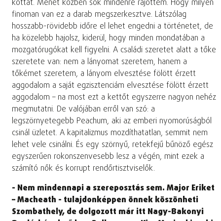
kottát. Menet közben sok mindenre rájöttem. Hogy milyen
finoman van ez a darab megszerkesztve. Látszólag
hosszabb-rövidebb időre el lehet engedni a történetet, de
ha közelebb hajolsz, kiderül, hogy minden mondatában a
mozgatórugókat kell figyelni. A családi szeretet alatt a tőke
szeretete van: nem a lányomat szeretem, hanem a
tőkémet szeretem, a lányom elvesztése fölött érzett
aggodalom a saját egzisztenciám elvesztése fölött érzett
aggodalom – na most ezt a kettőt egyszerre nagyon nehéz
megmutatni. De valójában erről van szó: a
legszörnyetegebb Peachum, aki az emberi nyomorúságból
csinál üzletet. A kapitalizmus mozdíthatatlan, semmit nem
lehet vele csinálni. És egy szörnyű, retekfejű bűnöző egész
egyszerűen rokonszenvesebb lesz a végén, mint ezek a
számító nők és korrupt rendőrtisztviselők.
- Nem mindennapi a szereposztás sem. Major Eriket
– Macheath - tulajdonképpen önnek köszönheti
Szombathely, de dolgozott már itt Nagy-Bakonyi