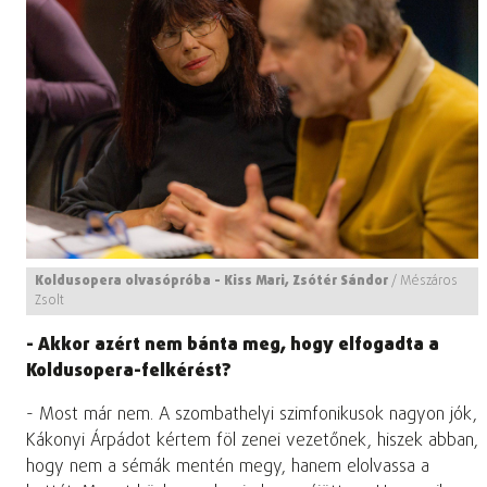
Koldusopera olvasópróba - Kiss Mari, Zsótér Sándor
/
Mészáros
Zsolt
- Akkor azért nem bánta meg, hogy elfogadta a
Koldusopera-felkérést?
- Most már nem. A szombathelyi szimfonikusok nagyon jók,
Kákonyi Árpádot kértem föl zenei vezetőnek, hiszek abban,
hogy nem a sémák mentén megy, hanem elolvassa a