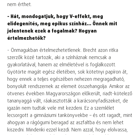
nem érthet.
- Hát, mondogatjuk, hogy V-effekt, meg
elidegenítés, meg epikus színház… Önnek mit
jelentenek ezek a fogalmak? Hogyan
értelmezhetők?
- Önmagukban értelmezhetetlenek. Brecht azon ritka
szerzők közé tartozik, aki a színháznak nemcsak a
gyakorlatával, hanem az elméletével is foglalkozott.
Gyötörte magát egész életében, sok kötetnyi papíron át,
hogy ennek a teljes egészében nehezen megragadható,
bonyolult rendszernek az elemeit összehangolja. Amikor az
ötvenes években Magyarországon előkerült, riadt-kötelező
tananyaggá vált, ráakasztották a karácsonyfadíszeket, de
igazán nem tudtak vele mit kezdeni. Ez a szemlélet
lecsorgott a gimnáziumi tankönyvekbe – és ott ragadt, mint
ahogyan a rágógumi beragad az aszfaltba és nem lehet
kiszedni. Mindenki ezzel kezdi. Nem azzal, hogy elolvassa,