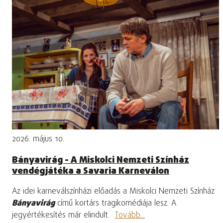
2026. május 10.
Bányavirág - A Miskolci Nemzeti Színház
vendégjátéka a Savaria Karneválon
Az idei karneválszínházi előadás a Miskolci Nemzeti Színház
Bányavirág
című kortárs tragikomédiája lesz. A
jegyértékesítés már elindult.
Tovább...