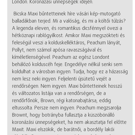
London. Koronázási ünnepségek idején.
Bicska Maxi bűntetteinek híre vásári kép-mutogató
balladákban terjed. Mi a valóság, és mi a költői túlzás?
A legenda eleven, és romantikus dicsfénnyel övezi a
hétköznapi rablógyilkost. Amikor Maxi megszökteti és
feleségül veszi a kolduskelléktáros, Peachum lányát,
Pollyt, nem számol apósa ravaszságával és
kíméletlenségével. Peachum az egész Londont
behálózó kolduscéh feje. Engedélye nélkül senki sem
koldulhat a városban ingyen. Tudja, hogy ez a házasság
nem lesz neki ingyen. Feljelenti újsütetű vejét a
rendőrségen. Nem ingyen. Maxi bűntetteinek hosszú
és változatos listája van a rendőrségen, de a
rendőrfőnök, Brown, régi katonabajtársa, eddig
eltussolta. Persze nem ingyen. Peachum megzsarolja
Brownt, hogy botrányba fullasztja a küszöbönálló
koronázási ünnepségeket, ha nem akasztatja fel előtte
Maxit. Maxi elszökik, de barátnői, a bordély lakói