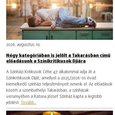
2026. augusztus 10.
Négy kategóriában is jelölt a Takarásban című
előadásunk a Színikritikusok Djíára
A Színházi Kritikusok Céhe 47. alkalommal adja át a
Színikritikusok Díját, amellyel a 2025/2026-os évad
kiemelkedő színházi teljesítményeit ismerik el. Az előadások
között a szombathelyi Takarásban, a színházak
versenyében a Katona József Színház kapta a legtöbb
jelölést.
Tovább...