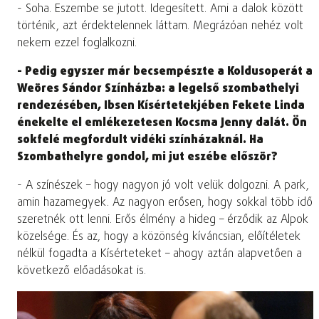
- Soha. Eszembe se jutott. Idegesített. Ami a dalok között
történik, azt érdektelennek láttam. Megrázóan nehéz volt
nekem ezzel foglalkozni.
- Pedig egyszer már becsempészte a Koldusoperát a
Weöres Sándor Színházba: a legelső szombathelyi
rendezésében, Ibsen Kísértetekjében Fekete Linda
énekelte el emlékezetesen Kocsma Jenny dalát. Ön
sokfelé megfordult vidéki színházaknál. Ha
Szombathelyre gondol, mi jut eszébe először?
- A színészek – hogy nagyon jó volt velük dolgozni. A park,
amin hazamegyek. Az nagyon erősen, hogy sokkal több idő
szeretnék ott lenni. Erős élmény a hideg – érződik az Alpok
közelsége. És az, hogy a közönség kíváncsian, előítéletek
nélkül fogadta a Kísérteteket – ahogy aztán alapvetően a
következő előadásokat is.