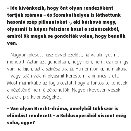
- Ide kívánkozik, hogy önt olyan rendezőként
tartják számon – és Szombathelyen is láthattunk
hasonló szép pillanatokat -, aki bárhová megy,
olyasmit is képes felszínre hozni a színészekből,
amiről ők maguk se gondolták volna, hogy bennük
van.
- Nagyon jólesett húsz évvel ezelőtt, ha valaki ilyesmit
mondott. Aztán azt gondoltam, hogy nem, nem, ez nem így
van: ha kijön, azt a színész akarja. Ha nem jön ki, nem akarja
- vagy talán valami olyasmit kerestem, ami nincs is ott.
Most már inkább az foglalkoztat, hogy a fontos történések
a nézőtérről nem érzékelhetők. Nagyon kevesen veszik
észre a pici különbségeket.
- Van olyan Brecht-dráma, amelyből többször is
előadást rendezett – a Koldusoperából viszont még
soha, ugye?