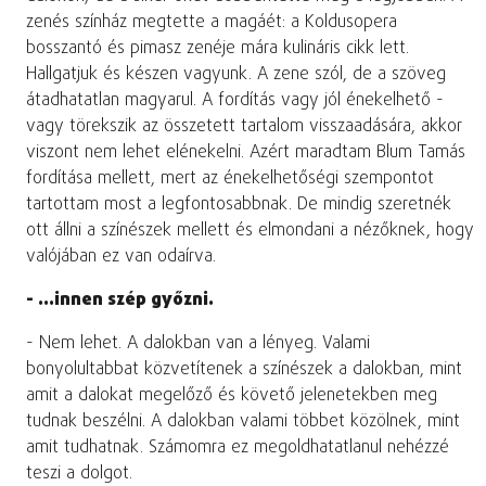
zenés színház megtette a magáét: a Koldusopera
bosszantó és pimasz zenéje mára kulináris cikk lett.
Hallgatjuk és készen vagyunk. A zene szól, de a szöveg
átadhatatlan magyarul. A fordítás vagy jól énekelhető -
vagy törekszik az összetett tartalom visszaadására, akkor
viszont nem lehet elénekelni. Azért maradtam Blum Tamás
fordítása mellett, mert az énekelhetőségi szempontot
tartottam most a legfontosabbnak. De mindig szeretnék
ott állni a színészek mellett és elmondani a nézőknek, hogy
valójában ez van odaírva.
- …innen szép győzni.
- Nem lehet. A dalokban van a lényeg. Valami
bonyolultabbat közvetítenek a színészek a dalokban, mint
amit a dalokat megelőző és követő jelenetekben meg
tudnak beszélni. A dalokban valami többet közölnek, mint
amit tudhatnak. Számomra ez megoldhatatlanul nehézzé
teszi a dolgot.