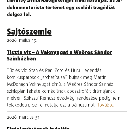
Lőrinczy Attila Haragossziget című darabját. Az ál-
dokumentarista történet egy családi tragédiát
dolgoz fel.
Sajtószemle
2026. május 19.
Tiszta víz – A Vaknyugat a Weöres Sándor
Színházban
Tűz és víz. Stan és Pan. Zoro és Huru. Legendás
komikuspárosok „archetípusai” bújnak meg Martin
McDonagh Vaknyugat című, a Weöres Sándor Színház
színlapján fekete komédiának aposztrofált drámájának
mélyén. Szikszai Rémusz évadvégi rendezése pedig nem
tolakodóan, de fölmutatja ezt a párhuzamot.
Tovább...
2026. március 31.