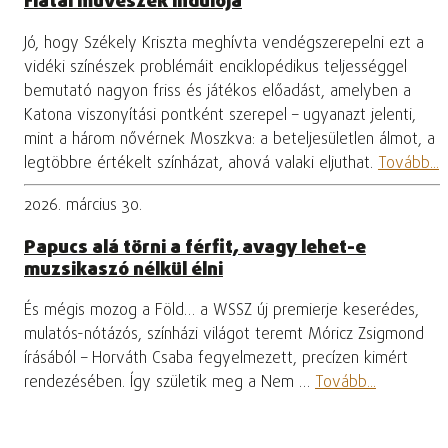
Fiatal művészek indulója
Jó, hogy Székely Kriszta meghívta vendégszerepelni ezt a
vidéki színészek problémáit enciklopédikus teljességgel
bemutató nagyon friss és játékos előadást, amelyben a
Katona viszonyítási pontként szerepel – ugyanazt jelenti,
mint a három nővérnek Moszkva: a beteljesületlen álmot, a
legtöbbre értékelt színházat, ahová valaki eljuthat.
Tovább...
2026. március 30.
Papucs alá törni a férfit, avagy lehet-e
muzsikaszó nélkül élni
És mégis mozog a Föld… a WSSZ új premierje keserédes,
mulatós-nótázós, színházi világot teremt Móricz Zsigmond
írásából – Horváth Csaba fegyelmezett, precízen kimért
rendezésében. Így születik meg a Nem …
Tovább...