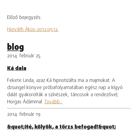
Előző bejegyzés:
Horváth Ákos-2012.09.12.
blog
2014. február 25.
Ká dala
Fekete Linda, azaz Ká hipnotizálta ma a majmokat: A
dzsungel könyve próbafolyamatában egész nap a kígyó
dalát gyakorolták a színészek, táncosok a rendezővel,
Horgas Ádámmal.
Tovább...
2014. február 19.
&quot;Hé, kölyök, a törzs befogad!&quot;