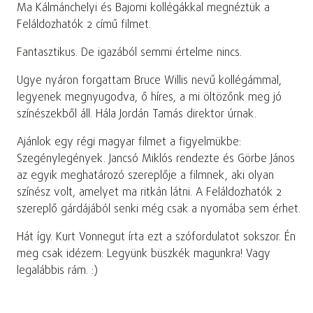
Ma Kálmánchelyi és Bajomi kollégákkal megnéztük a
Feláldozhatók 2 című filmet.
Fantasztikus. De igazából semmi értelme nincs.
Ugye nyáron forgattam Bruce Willis nevű kollégámmal,
legyenek megnyugodva, ő híres, a mi öltözőnk meg jó
színészekből áll. Hála Jordán Tamás direktor úrnak.
Ajánlok egy régi magyar filmet a figyelmükbe:
Szegénylegények. Jancsó Miklós rendezte és Görbe János
az egyik meghatározó szereplője a filmnek, aki olyan
színész volt, amelyet ma ritkán látni. A Feláldozhatók 2
szereplő gárdájából senki még csak a nyomába sem érhet.
Hát így. Kurt Vonnegut írta ezt a szófordulatot sokszor. Én
meg csak idézem: Legyünk büszkék magunkra! Vagy
legalábbis rám. :)