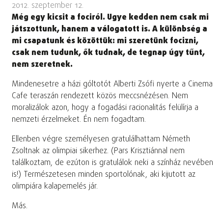
2012. szeptember 12.
Még egy kicsit a fociról. Ugye kedden nem csak mi
játszottunk, hanem a válogatott is. A különbség a
mi csapatunk és közöttük: mi szeretünk focizni,
csak nem tudunk, ők tudnak, de tegnap úgy tűnt,
nem szeretnek.
Mindenesetre a házi góltotót Alberti Zsófi nyerte a Cinema
Cafe teraszán rendezett közös meccsnézésen. Nem
moralizálok azon, hogy a fogadási racionalitás felülírja a
nemzeti érzelmeket. Én nem fogadtam.
Ellenben végre személyesen gratulálhattam Németh
Zsoltnak az olimpiai sikerhez. (Pars Krisztiánnal nem
találkoztam, de ezúton is gratulálok neki a színház nevében
is!) Természetesen minden sportolónak, aki kijutott az
olimpiára kalapemelés jár.
Más.