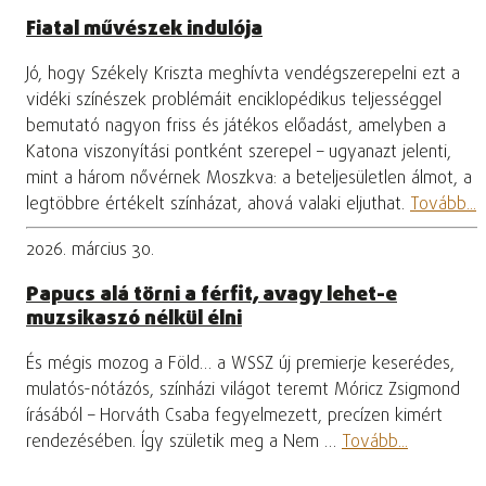
Fiatal művészek indulója
Jó, hogy Székely Kriszta meghívta vendégszerepelni ezt a
vidéki színészek problémáit enciklopédikus teljességgel
bemutató nagyon friss és játékos előadást, amelyben a
Katona viszonyítási pontként szerepel – ugyanazt jelenti,
mint a három nővérnek Moszkva: a beteljesületlen álmot, a
legtöbbre értékelt színházat, ahová valaki eljuthat.
Tovább...
2026. március 30.
Papucs alá törni a férfit, avagy lehet-e
muzsikaszó nélkül élni
És mégis mozog a Föld… a WSSZ új premierje keserédes,
mulatós-nótázós, színházi világot teremt Móricz Zsigmond
írásából – Horváth Csaba fegyelmezett, precízen kimért
rendezésében. Így születik meg a Nem …
Tovább...