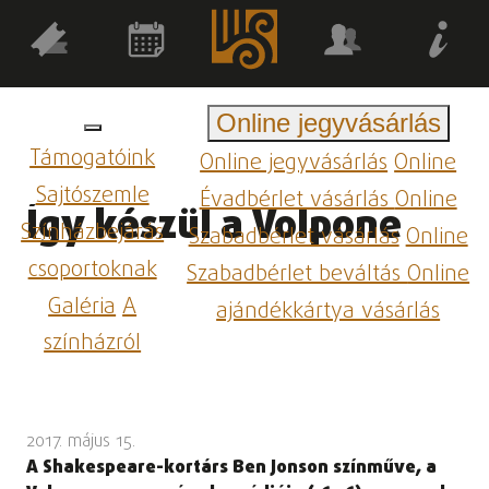
Online jegyvásárlás
Támogatóink
Online jegyvásárlás
Online
Sajtószemle
Évadbérlet vásárlás
Online
Így készül a Volpone
Színházbejárás
Szabadbérlet vásárlás
Online
csoportoknak
Szabadbérlet beváltás
Online
Galéria
A
ajándékkártya vásárlás
színházról
2017. május 15.
A Shakespeare-kortárs Ben Jonson színműve, a