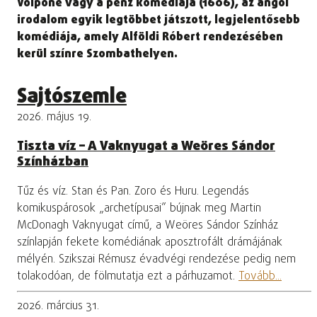
Volpone vagy a pénz komédiája (1606), az angol
irodalom egyik legtöbbet játszott, legjelentősebb
komédiája, amely Alföldi Róbert rendezésében
kerül színre Szombathelyen.
Sajtószemle
2026. május 19.
Tiszta víz – A Vaknyugat a Weöres Sándor
Színházban
Tűz és víz. Stan és Pan. Zoro és Huru. Legendás
komikuspárosok „archetípusai” bújnak meg Martin
McDonagh Vaknyugat című, a Weöres Sándor Színház
színlapján fekete komédiának aposztrofált drámájának
mélyén. Szikszai Rémusz évadvégi rendezése pedig nem
tolakodóan, de fölmutatja ezt a párhuzamot.
Tovább...
2026. március 31.