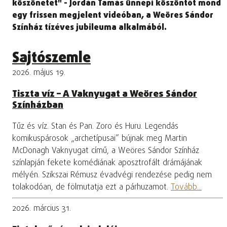
köszönetet" - Jordán Tamás ünnepi köszöntőt mond
egy frissen megjelent videóban, a Weöres Sándor
Színház tízéves jubileuma alkalmából.
Sajtószemle
2026. május 19.
Tiszta víz – A Vaknyugat a Weöres Sándor
Színházban
Tűz és víz. Stan és Pan. Zoro és Huru. Legendás
komikuspárosok „archetípusai” bújnak meg Martin
McDonagh Vaknyugat című, a Weöres Sándor Színház
színlapján fekete komédiának aposztrofált drámájának
mélyén. Szikszai Rémusz évadvégi rendezése pedig nem
tolakodóan, de fölmutatja ezt a párhuzamot.
Tovább...
2026. március 31.