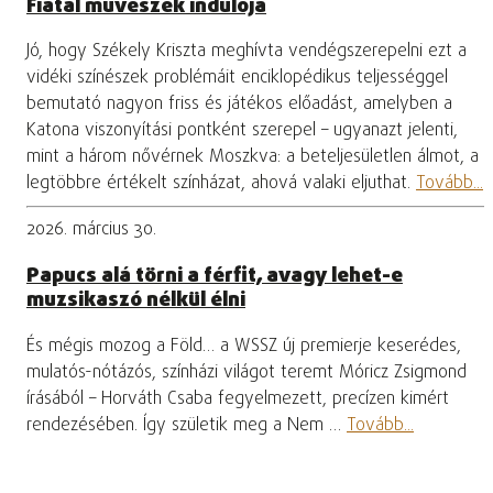
Fiatal művészek indulója
Jó, hogy Székely Kriszta meghívta vendégszerepelni ezt a
vidéki színészek problémáit enciklopédikus teljességgel
bemutató nagyon friss és játékos előadást, amelyben a
Katona viszonyítási pontként szerepel – ugyanazt jelenti,
mint a három nővérnek Moszkva: a beteljesületlen álmot, a
legtöbbre értékelt színházat, ahová valaki eljuthat.
Tovább...
2026. március 30.
Papucs alá törni a férfit, avagy lehet-e
muzsikaszó nélkül élni
És mégis mozog a Föld… a WSSZ új premierje keserédes,
mulatós-nótázós, színházi világot teremt Móricz Zsigmond
írásából – Horváth Csaba fegyelmezett, precízen kimért
rendezésében. Így születik meg a Nem …
Tovább...