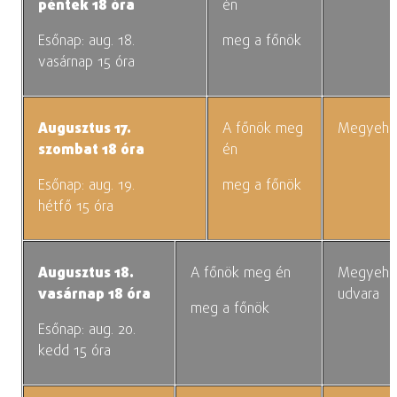
péntek 18 óra
én
Esőnap: aug. 18.
meg a főnök
vasárnap 15 óra
Augusztus 17.
A főnök meg
Megyeház
szombat 18 óra
én
Esőnap: aug. 19.
meg a főnök
hétfő 15 óra
Augusztus 18.
A főnök meg én
Megyehá
vasárnap 18 óra
udvara
meg a főnök
Esőnap: aug. 20.
kedd 15 óra