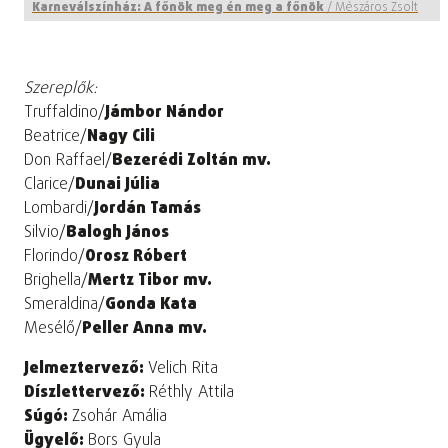
Karneválszínház: A főnök meg én meg a főnök
/
Mészáros Zsolt
Szereplők:
Truffaldino/
Jámbor Nándor
Beatrice/
Nagy Cili
Don Raffael/
Bezerédi Zoltán mv.
Clarice/
Dunai Júlia
Lombardi/
Jordán Tamás
Silvio/
Balogh János
Florindo/
Orosz Róbert
Brighella/
Mertz Tibor mv.
Smeraldina/
Gonda Kata
Mesélő/
Peller Anna mv.
Jelmeztervező:
Velich Rita
Díszlettervező:
Réthly Attila
Súgó:
Zsohár Amália
Ügyelő:
Bors Gyula