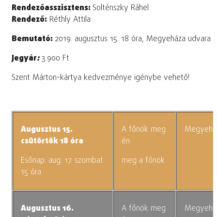
Rendezőasszisztens:
Solténszky Ráhel
Rendező:
Réthly Attila
Bemutató:
2019. augusztus 15. 18 óra, Megyeháza udvara
Jegyár
:
3.900 Ft
Szent Márton-kártya kedvezménye igénybe vehető!
Augusztus 15.
A főnök meg
Megyeház
csütörtök 18 óra
én
Esőnap: aug. 17. szombat
meg a főnök
15 óra
Augusztus 16.
A főnök meg
Megyeház