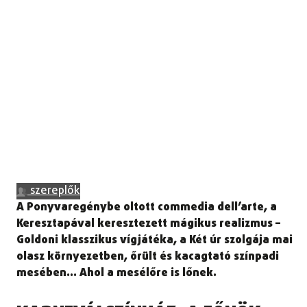
szereplők
A Ponyvaregénybe oltott commedia dell’arte, a
Keresztapával keresztezett mágikus realizmus –
Goldoni klasszikus vígjátéka, a Két úr szolgája mai
olasz környezetben, őrült és kacagtató színpadi
mesében… Ahol a mesélőre is lőnek.