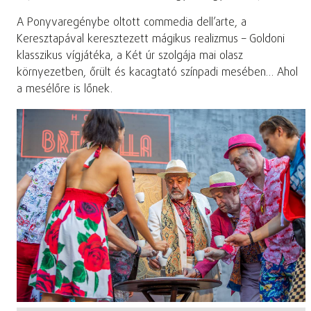
A Ponyvaregénybe oltott commedia dell’arte, a
Keresztapával keresztezett mágikus realizmus – Goldoni
klasszikus vígjátéka, a Két úr szolgája mai olasz
környezetben, őrült és kacagtató színpadi mesében… Ahol
a mesélőre is lőnek.