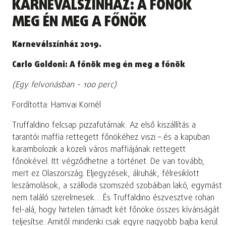
KARNEVÁLSZÍNHÁZ: A FŐNÖK
MEG ÉN MEG A FŐNÖK
Karneválszínház 2019.
Carlo Goldoni: A főnök meg én meg a főnök
(Egy felvonásban - 100 perc)
Fordította: Hamvai Kornél
Truffaldino felcsap pizzafutárnak. Az első kiszállítás a
tarantói maffia rettegett főnökéhez viszi – és a kapuban
karambolozik a közeli város maffiájának rettegett
főnökével. Itt végződhetne a történet. De van tovább,
mert ez Olaszország. Eljegyzések, álruhák, félresiklott
leszámolások, a szálloda szomszéd szobáiban lakó, egymást
nem találó szerelmesek… És Truffaldino észvesztve rohan
fel-alá, hogy hirtelen támadt két főnöke összes kívánságát
teljesítse. Amitől mindenki csak egyre nagyobb bajba kerül.