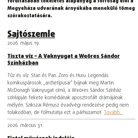
fordításában tökéletes alapanyag a forróság elől a
Megyeháza udvarának árnyékába menekülő tömeg
szórakoztatására.
Sajtószemle
2026. május 19.
Tiszta víz – A Vaknyugat a Weöres Sándor
Színházban
Tűz és víz. Stan és Pan. Zoro és Huru. Legendás
komikuspárosok „archetípusai” bújnak meg Martin
McDonagh Vaknyugat című, a Weöres Sándor Színház
színlapján fekete komédiának aposztrofált drámájának
mélyén. Szikszai Rémusz évadvégi rendezése pedig nem
tolakodóan, de fölmutatja ezt a párhuzamot.
Tovább...
2026. március 31.