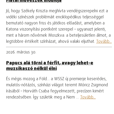
Fiatal művészek indulója
Jó, hogy Székely Kriszta meghívta vendégszerepelni ezt a
vidéki színészek problémáit enciklopédikus teljességgel
bemutató nagyon friss és játékos előadást, amelyben a
Katona viszonyítási pontként szerepel – ugyanazt jelenti,
mint a három nővérnek Moszkva: a beteljesületlen álmot, a
legtöbbre értékelt színházat, ahová valaki eljuthat.
Tovább...
2026. március 30.
Papucs alá törni a férfit, avagy lehet-e
muzsikaszó nélkül élni
És mégis mozog a Föld… a WSSZ új premierje keserédes,
mulatós-nótázós, színházi világot teremt Móricz Zsigmond
írásából – Horváth Csaba fegyelmezett, precízen kimért
rendezésében. Így születik meg a Nem …
Tovább...