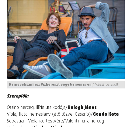
Karneválszínház: Vízkereszt vagy bánom is én
/
Mészáros Zsolt
Szereplők:
Orsino herceg, Illíria uralkodója/
Balogh János
Viola, fiatal nemeslány (átöltözve: Cesario)/
Gonda Kata
Sebastian, Viola ikertestvére/Valentin úr a herceg