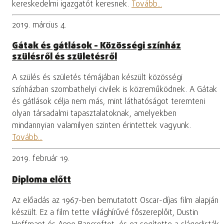
kereskedelmi igazgatót keresnek.
Tovább...
2019. március 4.
Gátak és gátlások - Közösségi színház
szülésről és születésről
A szülés és születés témájában készült közösségi
színházban szombathelyi civilek is közreműködnek. A Gátak
és gátlások célja nem más, mint láthatóságot teremteni
olyan társadalmi tapasztalatoknak, amelyekben
mindannyian valamilyen szinten érintettek vagyunk.
Tovább...
2019. február 19.
Diploma előtt
Az előadás az 1967-ben bemutatott Oscar-díjas film alapján
készült. Ez a film tette világhírűvé főszereplőit, Dustin