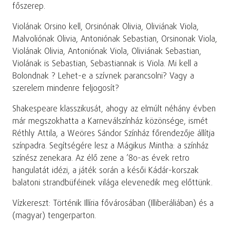
főszerep.
Violának Orsino kell, Orsinónak Olivia, Oliviának Viola,
Malvoliónak Olivia, Antoniónak Sebastian, Orsinonak Viola,
Violának Olivia, Antoniónak Viola, Oliviának Sebastian,
Violának is Sebastian, Sebastiannak is Viola. Mi kell a
Bolondnak ? Lehet-e a szívnek parancsolni? Vagy a
szerelem mindenre feljogosít?
Shakespeare klasszikusát, ahogy az elmúlt néhány évben
már megszokhatta a Karneválszínház közönsége, ismét
Réthly Attila, a Weöres Sándor Színház főrendezője állítja
színpadra. Segítségére lesz a Mágikus Mintha: a színház
színész zenekara. Az élő zene a ’80-as évek retro
hangulatát idézi, a játék során a késői Kádár-korszak
balatoni strandbüféinek világa elevenedik meg előttünk.
Vízkereszt: Történik Illíria fővárosában (Illiberáliában) és a
(magyar) tengerparton.