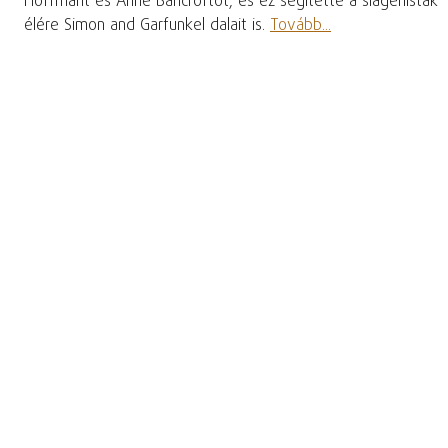
Hoffmant és Anne Bancroftot, és ez segítette a slágerlisták
élére Simon and Garfunkel dalait is.
Tovább...