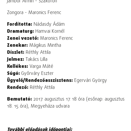
Jámbor Ármin - Szaxofon
Zongora - Maronics Ferenc
Fordította:
Nádasdy Ádám
Dramaturg:
Hamvai Kornél
Zenei vezető:
Maronics Ferenc
Zenekar:
Mágikus Mintha
Díszlet:
Réthly Attila
Jelmez:
Takács Lilla
Kellékes:
Varga Máté
Súgó:
Győrváry Eszter
Ügyelő/Rendezőasszisztens:
Egervári György
Rendező:
Réthly Attila
Bemutató:
2017. augusztus 17. 18 óra (esőnap: augusztus
18. 15 óra), Megyeháza udvara
További előadások időpontjai: