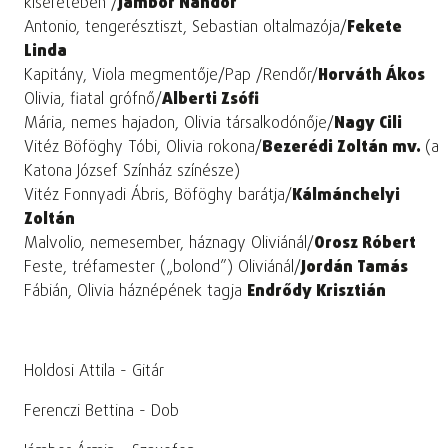
kíséretében /
Jámbor Nándor
Antonio, tengerésztiszt, Sebastian oltalmazója/
Fekete
Linda
Kapitány, Viola megmentője/Pap /Rendőr/
Horváth Ákos
Olivia, fiatal grófnő/
Alberti Zsófi
Mária, nemes hajadon, Olivia társalkodónője/
Nagy Cili
Vitéz Böföghy Tóbi, Olivia rokona/
Bezerédi Zoltán mv.
(a
Katona József Színház színésze)
Vitéz Fonnyadi Ábris, Böföghy barátja/
Kálmánchelyi
Zoltán
Malvolio, nemesember, háznagy Oliviánál/
Orosz Róbert
Feste, tréfamester („bolond”) Oliviánál/
Jordán Tamás
Fábián, Olivia háznépének tagja
Endrődy Krisztián
Holdosi Attila - Gitár
Ferenczi Bettina - Dob