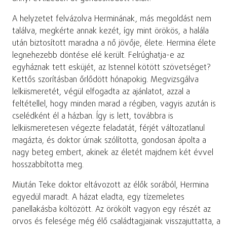
A helyzetet felvázolva Herminának, más megoldást nem
találva, megkérte annak kezét, így mint örökös, a halála
után biztosított maradna a nő jövője, élete. Hermina élete
legnehezebb döntése elé került. Felrúghatja-e az
egyháznak tett esküjét, az Istennel kötött szövetséget?
Kettős szorításban őrlődött hónapokig. Megvizsgálva
lelkiismeretét, végül elfogadta az ajánlatot, azzal a
feltétellel, hogy minden marad a régiben, vagyis azután is
cselédként él a házban. Így is lett, továbbra is
lelkiismeretesen végezte feladatát, férjét változatlanul
magázta, és doktor úrnak szólította, gondosan ápolta a
nagy beteg embert, akinek az életét majdnem két évvel
hosszabbította meg.
Miután Teke doktor eltávozott az élők sorából, Hermina
egyedül maradt. A házat eladta, egy tízemeletes
panellakásba költözött. Az örökölt vagyon egy részét az
orvos és felesége még élő családtagjainak visszajuttatta, a