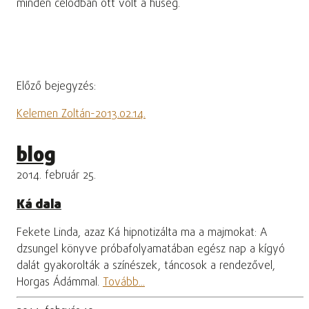
minden célodban ott volt a hűség.
Előző bejegyzés:
Kelemen Zoltán-2013.02.14.
blog
2014. február 25.
Ká dala
Fekete Linda, azaz Ká hipnotizálta ma a majmokat: A
dzsungel könyve próbafolyamatában egész nap a kígyó
dalát gyakorolták a színészek, táncosok a rendezővel,
Horgas Ádámmal.
Tovább...