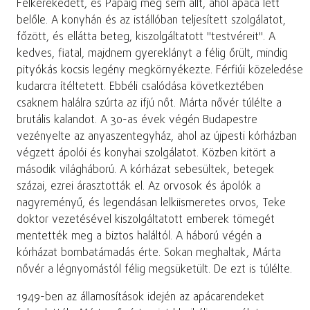
Felkerekedett, és Pápáig meg sem állt, ahol apáca lett
belőle. A konyhán és az istállóban teljesített szolgálatot,
főzött, és ellátta beteg, kiszolgáltatott "testvéreit". A
kedves, fiatal, majdnem gyereklányt a félig őrült, mindig
pityókás kocsis legény megkörnyékezte. Férfiúi közeledése
kudarcra ítéltetett. Ebbéli csalódása következtében
csaknem halálra szúrta az ifjú nőt. Márta nővér túlélte a
brutális kalandot. A 30-as évek végén Budapestre
vezényelte az anyaszentegyház, ahol az újpesti kórházban
végzett ápolói és konyhai szolgálatot. Közben kitört a
második világháború. A kórházat sebesültek, betegek
százai, ezrei árasztották el. Az orvosok és ápolók a
nagyreményű, és legendásan lelkiismeretes orvos, Teke
doktor vezetésével kiszolgáltatott emberek tömegét
mentették meg a biztos haláltól. A háború végén a
kórházat bombatámadás érte. Sokan meghaltak, Márta
nővér a légnyomástól félig megsüketült. De ezt is túlélte.
1949-ben az államosítások idején az apácarendeket