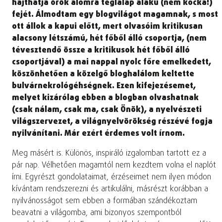
hajthatja örök álomra téglalap alakú (nem kocka!)
fejét. Álmodtam egy blogvilágot magamnak, s most
ott állok a kapui előtt, mert olvasóim kritikusan
alacsony létszámú, hét főből álló csoportja, (nem
tévesztendő össze a kritikusok hét főből álló
csoportjával) a mai nappal nyolc főre emelkedett,
köszönhetően a közelgő bloghalálom keltette
bulvárnekrológéhségnek. Ezen kifejezésemet,
melyet kizárólag ebben a blogban olvashatnak
(csak nálam, csak ma, csak Önök), a nyelvészeti
világszervezet, a világnyelvörökség részévé fogja
nyilvánítani. Már ezért érdemes volt írnom.
Meg másért is. Különös, inspiráló izgalomban tartott ez a
pár nap. Vélhetően magamtól nem kezdtem volna el naplót
írni. Egyrészt gondolataimat, érzéseimet nem ilyen módon
kívántam rendszerezni és artikulálni, másrészt korábban a
nyilvánosságot sem ebben a formában szándékoztam
beavatni a világomba, ami bizonyos szempontból