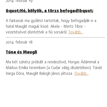
2014. február 19.
&quot;Hé, kölyök, a törzs befogad!&quot;
A farkasok ma gyűlést tartottak, hogy befogadják-e a
fiatal Mauglit maguk közé. Akela - Mertz Tibor -
vezetésével döntöttek a fiú sorsáról.
Tovább...
2014. február 18.
Túna és Maugli
Ma két színész próbált a rendezővel, Horgas Ádámmal a
Márkus Emília teremben (a Cudar világ díszletében): Túnát
Varga Dóra, Mauglit Balogh János játssza.
Tovább...