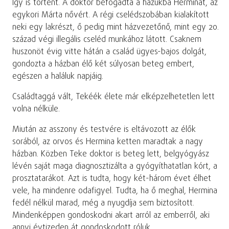
Így is történt. A doktor befogadta a házukba Herminát, az
egykori Márta nővért. A régi cselédszobában kialakított
neki egy lakrészt, ő pedig mint házvezetőnő, mint egy 20.
század végi illegális cseléd munkához látott. Csaknem
huszonöt évig vitte hátán a család ügyes-bajos dolgát,
gondozta a házban élő két súlyosan beteg embert,
egészen a haláluk napjáig.
Családtaggá vált, Tekéék élete már elképzelhetetlen lett
volna nélküle.
Miután az asszony és testvére is eltávozott az élők
sorából, az orvos és Hermina ketten maradtak a nagy
házban. Közben Teke doktor is beteg lett, belgyógyász
lévén saját maga diagnosztizálta a gyógyíthatatlan kórt, a
prosztatarákot. Azt is tudta, hogy két-három évet élhet
vele, ha mindenre odafigyel. Tudta, ha ő meghal, Hermina
fedél nélkül marad, még a nyugdíja sem biztosított.
Mindenképpen gondoskodni akart arról az emberről, aki
annyi évtizeden át gondoskodott róluk.