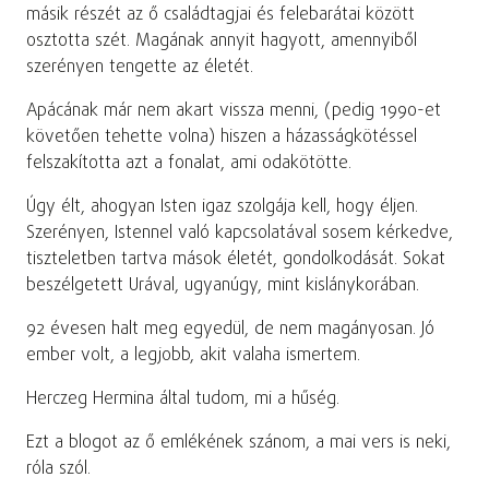
másik részét az ő családtagjai és felebarátai között
osztotta szét. Magának annyit hagyott, amennyiből
szerényen tengette az életét.
Apácának már nem akart vissza menni, (pedig 1990-et
követően tehette volna) hiszen a házasságkötéssel
felszakította azt a fonalat, ami odakötötte.
Úgy élt, ahogyan Isten igaz szolgája kell, hogy éljen.
Szerényen, Istennel való kapcsolatával sosem kérkedve,
tiszteletben tartva mások életét, gondolkodását. Sokat
beszélgetett Urával, ugyanúgy, mint kislánykorában.
92 évesen halt meg egyedül, de nem magányosan. Jó
ember volt, a legjobb, akit valaha ismertem.
Herczeg Hermina által tudom, mi a hűség.
Ezt a blogot az ő emlékének szánom, a mai vers is neki,
róla szól.