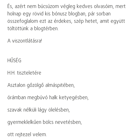
És, azért nem búcsúzom végleg kedves olvasóim, mert
holnap egy rövid kis bónusz blogban, pár sorban
összefoglalom ezt az érdekes, szép hetet, amit együtt
töltöttünk a blogtérben.
A viszontlátásra!
HŰSÉG
H.H. tiszteletére
Asztalon gőzölgő almáspitében,
órámban megbúvó halk ketyegésben,
szavak nélküli lágy ölelésben,
gyermeklelkűen bölcs nevetésben,
ott rejtezel velem.