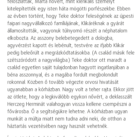
feloszlatták, Márta nővért, mint klerikális személyt
kitelepítették egy isten háta mögötti porfészekbe. Ebben
az évben történt, hogy Teke doktor feleségének az újpesti
faipari nagyvállalkozó famíliájának, Klikáréknak a gyárát
államosították, vagyonuk túlnyomó részét a néphatalom
elkobozta. Az asszony belebetegedett a dologba,
agyvérzést kapott és lebénult, testvére az ifjabb Klikár
pedig beleőrült a megrázkódtatásokba. (A család másik fele
szétszóródott a nagyvilágba.) Teke doktor ott maradt a
család egyetlen saját tulajdonban hagyott ingatlanjában a
béna asszonnyal, és a magába fordult megbolondult
rokonnal. Közben ő tovább végezte orvosi hivatását
ugyanabban a kórházban. Nagy volt a teher rajta. Ekkor jött
az ötlete, hogy a legkiválóbb egykori nővért, a deklasszált
Herczeg Herminát valahogyan vissza kellene csempészni a
fővárosba. Ő a segítségükre lehetne. A kórházban ugyan
munkát a múltja miatt nem tudna adni neki, de otthon a
háztartás vezetésében nagy hasznát vehetnék.