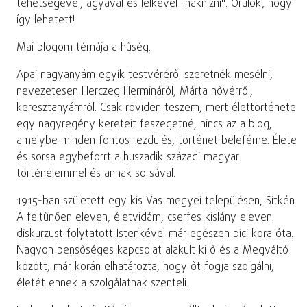
tehetségével, agyával és lelkével "haknizni". Örülök, hogy
így lehetett!
Mai blogom témája a hűség.
Apai nagyanyám egyik testvéréről szeretnék mesélni,
nevezetesen Herczeg Hermináról, Márta nővérről,
keresztanyámról. Csak röviden teszem, mert élettörténete
egy nagyregény kereteit feszegetné, nincs az a blog,
amelybe minden fontos rezdülés, történet beleférne. Élete
és sorsa egybeforrt a huszadik századi magyar
történelemmel és annak sorsával.
1915-ban született egy kis Vas megyei településen, Sitkén.
A feltűnően eleven, életvidám, cserfes kislány eleven
diskurzust folytatott Istenkével már egészen pici kora óta.
Nagyon bensőséges kapcsolat alakult ki ő és a Megváltó
között, már korán elhatározta, hogy őt fogja szolgálni,
életét ennek a szolgálatnak szenteli.