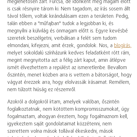
meglehetősen zárt. Furcsa, de időnként még magam előtt
is csak résnyire tárom ki. Nem tagadom, az írás sosem állt
távol tőlem, voltak kirándulásaim ezen a területen. Pedig,
talán ebben a "műfajban" tudok a legjobban ki, és
megnyílni a külvilág és önmagam előtt is. Egyre kevésbé
szeretek beszélgetni, verbálisan a felét sem tudom
elmondani, kifejezni, amit érzek, gondolok. Nos, a
blogírás,
melyet sokoldalú színházunk kedves feladatként rótt rám,
megint megnyitotta azt a félig zárt kaput, amin átlépve
ismét élvezhettem a repülést az ismeretlenbe. Bevallom
őszintén, menet közben arra is vettem a bátorságot, hogy
vágyat érezzek arra, hogy elolvassák írásaimat. Remélem,
nem túlzott hiúság ez részemről.
Azokról a dolgokról írtam, amelyek valóban, őszintén
foglalkoztatnak, nem kötöttem kompromisszumokat, úgy
fogalmaztam, ahogyan éreztem, hogy fogalmaznom kell,
igyekeztem saját gondolataimat közzétenni, nem
szerettem volna mások tollával ékeskedni, mások