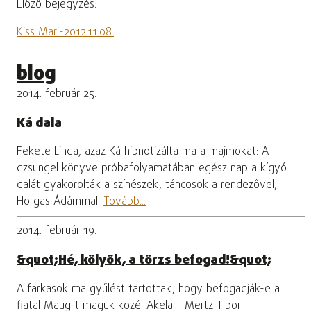
Előző bejegyzés:
Kiss Mari-2012.11.08.
blog
2014. február 25.
Ká dala
Fekete Linda, azaz Ká hipnotizálta ma a majmokat: A
dzsungel könyve próbafolyamatában egész nap a kígyó
dalát gyakorolták a színészek, táncosok a rendezővel,
Horgas Ádámmal.
Tovább...
2014. február 19.
&quot;Hé, kölyök, a törzs befogad!&quot;
A farkasok ma gyűlést tartottak, hogy befogadják-e a
fiatal Mauglit maguk közé. Akela - Mertz Tibor -