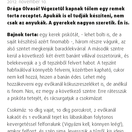
2012. november 10.
Drága Olvasó! Végezetül kapnak tőlem egy remek
torta receptet. Apukák is el tudják készíteni, nem
csak az anyukák. A gyerekek nagyon szeretik. Én is.
Bajnok torta:
egy kerek piskótát, - lehet bolti is, de a
saját készítésű azért finomabb -, három részre vágunk, az
alsó szintet megkenjük baracklekvárral. A második szintre
kerül a következő: két érett banánt villával összetörünk, és
belekeverjük a 3 dl tejszínből felvert habot. A tejszínt
habfixálóval könnyebb felverni, közértben kapható, cukor
nem kell hozzá, hiszen a banán édes. Lehet még
hozzákeverni egy evőkanál kókuszreszeléket is, de anélkül
is finom. Nos, ez megy a következő szintre. Erre rátesszük
a piskóta tetejét, és rácsurgatjuk a csokimázat.
Csokimáz: 10 dkg vajat, 10 dkg porcukrot, 2 evőkanál
kakaót és 1 evőkanál tejet kis lábaskában folytonos
kevergetéssel felforralunk (Vigyázni kell, könnyen leég!),
amikor felforrt, és szép sima, levesszük a tűzről, kis ideig