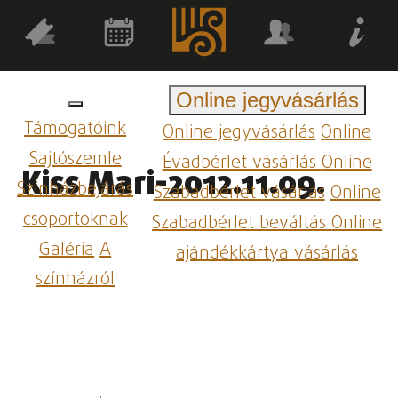
Online jegyvásárlás
Támogatóink
Online jegyvásárlás
Online
Sajtószemle
Évadbérlet vásárlás
Online
Kiss Mari-2012.11.09.
Színházbejárás
Szabadbérlet vásárlás
Online
csoportoknak
Szabadbérlet beváltás
Online
Galéria
A
ajándékkártya vásárlás
színházról