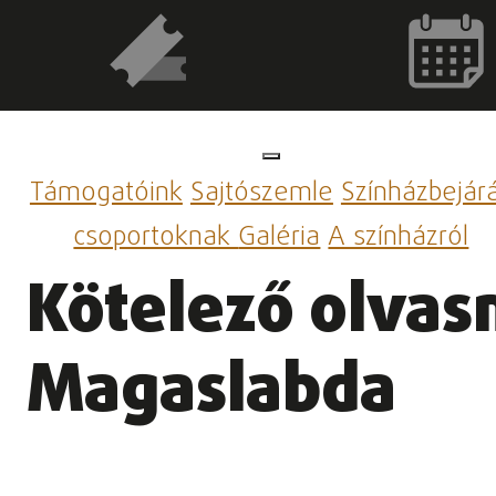
Támogatóink
Sajtószemle
Színházbejár
csoportoknak
Galéria
A színházról
Kötelező olvasm
Magaslabda