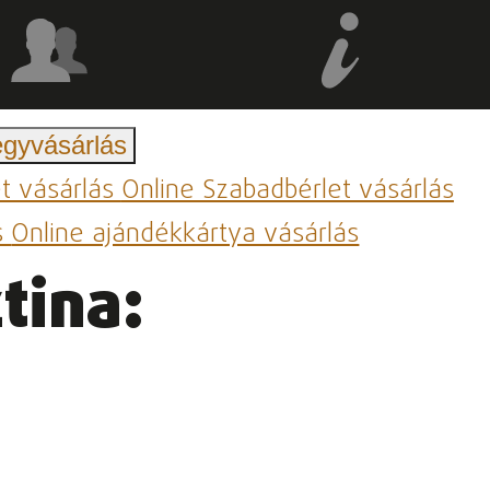
egyvásárlás
et vásárlás
Online Szabadbérlet vásárlás
s
Online ajándékkártya vásárlás
tina: