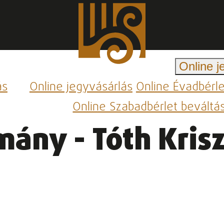
Online j
ás
Online jegyvásárlás
Online Évadbérl
Online Szabadbérlet beváltá
ány - Tóth Krisz