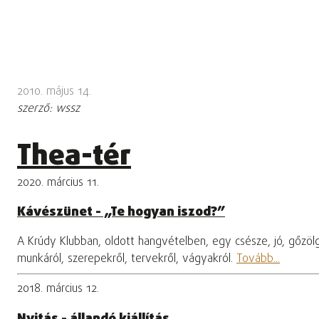
2010. május 14.
szerző: wssz
Thea-tér
2020. március 11.
Kávészünet - „Te hogyan iszod?”
A Krúdy Klubban, oldott hangvételben, egy csésze, jó, gőzölg
munkáról, szerepekről, tervekről, vágyakról.
Tovább...
2018. március 12.
Nyitás - állandó kiállítás