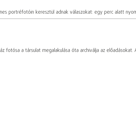
nes portréfotóin keresztül adnak válaszokat: egy perc alatt ny
z fotósa a társulat megalakulása óta archiválja az előadásokat. Az