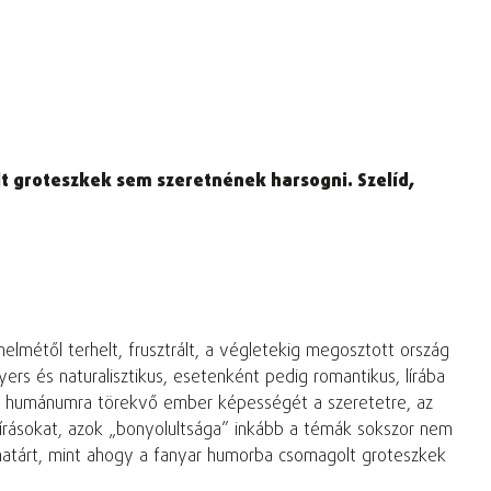
t groteszkek sem szeretnének harsogni. Szelíd,
nelmétől terhelt, frusztrált, a végletekig megosztott ország
rs és naturalisztikus, esetenként pedig romantikus, lírába
ti a humánumra törekvő ember képességét a szeretetre, az
 írásokat, azok „bonyolultsága” inkább a témák sokszor nem
 határt, mint ahogy a fanyar humorba csomagolt groteszkek