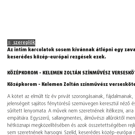
szereplők
Az intim karcolatok sosem kívánnak átlépni egy zav
keserédes közép-európai rezgések ezek.
KÖZÉPKOROM - KELEMEN ZOLTÁN SZÍNMŰVÉSZ VERSESKÖ
Középkorom -
Kelemen Zoltán színművész versesköt
A kötet az elmúlt tíz év privát szorongásainak, fájdalmainak,
jelenségeit sajátos fénytörésű szemüvegen keresztül néző és 
sűrített lenyomata. A művek nem szeretnének ítélkezni, arra
empátiára. Egyszerű, sallangmentes, álművészi allűröktől me
hétköznapi megközelítésében és azok összetettségében rejli
sem szeretnének harsogni. Szelíd, keserédes közép-európai 