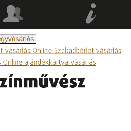
egyvásárlás
et vásárlás
Online Szabadbérlet vásárlás
s
Online ajándékkártya vásárlás
színművész