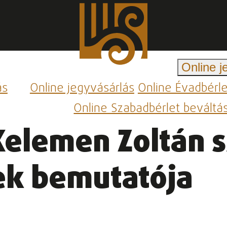
Online j
ás
Online jegyvásárlás
Online Évadbérl
Online Szabadbérlet beváltá
Kelemen Zoltán 
ek bemutatója