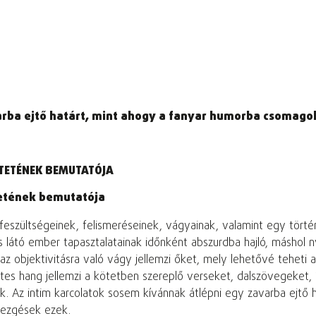
arba ejtő határt, mint ahogy a fanyar humorba csomagol
TETÉNEK BEMUTATÓJA
etének bemutatója
 feszültségeinek, felismeréseinek, vágyainak, valamint egy törté
látó ember tapasztalatainak időnként abszurdba hajló, máshol nye
 az objektivitásra való vágy jellemzi őket, mely lehetővé tehe
ntes hang jellemzi a kötetben szereplő verseket, dalszövegeket,
k. Az intim karcolatok sosem kívánnak átlépni egy zavarba ejtő
rezgések ezek.