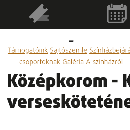
Támogatóink
Sajtószemle
Színházbejár
csoportoknak
Galéria
A színházról
Középkorom - 
verseskötetén