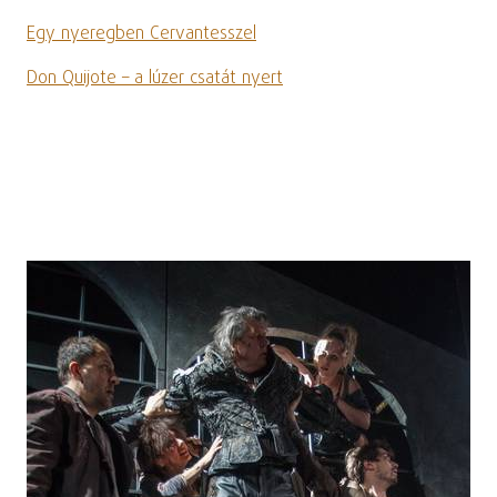
Egy nyeregben Cervantesszel
Don Quijote – a lúzer csatát nyert