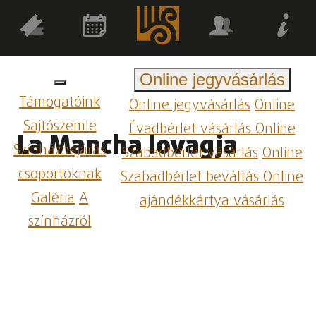
Online jegyvásárlás
Támogatóink
Online jegyvásárlás
Online
Sajtószemle
Évadbérlet vásárlás
Online
La Mancha lovagja
Színházbejárás
Szabadbérlet vásárlás
Online
csoportoknak
Szabadbérlet beváltás
Online
Galéria
A
ajándékkártya vásárlás
színházról