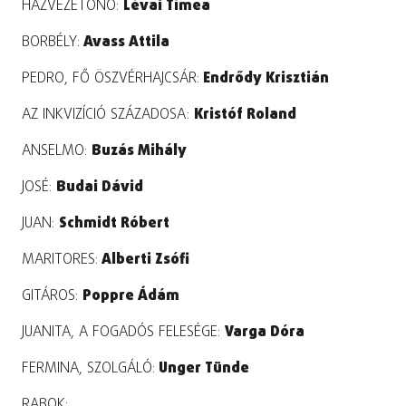
HÁZVEZETŐNŐ:
Lévai Tímea
BORBÉLY:
Avass Attila
PEDRO, FŐ ÖSZVÉRHAJCSÁR:
Endrődy Krisztián
AZ INKVIZÍCIÓ SZÁZADOSA:
Kristóf Roland
ANSELMO:
Buzás Mihály
JOSÉ:
Budai Dávid
JUAN:
Schmidt Róbert
MARITORES:
Alberti Zsófi
GITÁROS:
Poppre Ádám
JUANITA, A FOGADÓS FELESÉGE:
Varga Dóra
FERMINA, SZOLGÁLÓ:
Unger Tünde
RABOK: