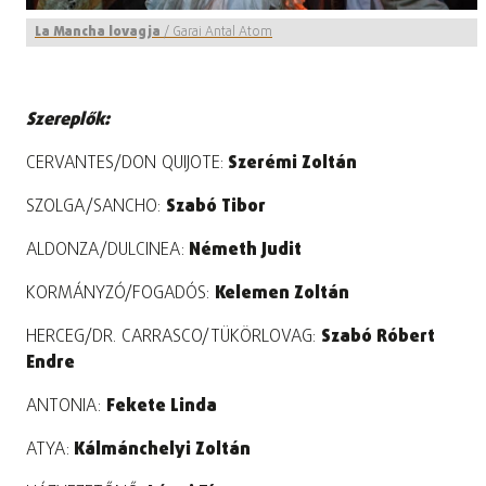
La Mancha lovagja
/
Garai Antal Atom
Szereplők:
CERVANTES/DON QUIJOTE:
Szerémi Zoltán
SZOLGA/SANCHO:
Szabó Tibor
ALDONZA/DULCINEA:
Németh Judit
KORMÁNYZÓ/FOGADÓS:
Kelemen Zoltán
HERCEG/DR. CARRASCO/TÜKÖRLOVAG:
Szabó Róbert
Endre
ANTONIA:
Fekete Linda
ATYA:
Kálmánchelyi Zoltán