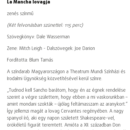
La Mancha lovagja
zenés színmű
(Két felvonásban szünettel: 115 perc)
Szövegkönyv: Dale Wasserman
Zene: Mitch Leigh - Dalszövegek: Joe Darion
Fordította: Blum Tamás
A színdarab Magyarországon a Theatrum Mundi Színházi és
Irodalmi Ügynökség közvetítésével kerül színre.
„Tudnod kell Sancho barátom, hogy én az égnek rendelése
szerint a végre születtem, hogy ebben a mi vaskorunkban –
amint mondani szokták – újólag feltámasszam az aranykort.”
Így jellemzi magát a lovag Cervantes regényében. A nagy
spanyol író, aki egy napon született Shakespeare-vel,
örökéletű figurát teremtett. Amióta a XII. században Don