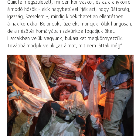
Quijote megszületett, minden kor vaskor, és az aranykorról
álmodó hősök - akik nagybetűvel írják azt, hogy Bátorság,
Igazság, Szerelem -, mindig kibékíthetetlen ellentétben
állnak korukkal. Bolondok, lúzerek, mondjuk róluk hangosan,
de a nézőtér homályában szívünkbe fogadjuk őket.
Harcaikban velük vagyunk, bukásukat megkönnyezzük.
Továbbálmodjuk velük „az álmot, mit nem láttak még”.