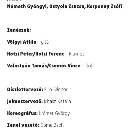
Németh Gyöngyi, Ostyola Zsuzsa,
Korponay Zsófi
Zenészek:
Völgyi Attila
- gitár
Hotzi Péter/Hotzi Ferenc
- klarinét
Valastyán Tamás/Csomós Vince
- dob
Díszlettervező:
Silló Sándor
Jelmeztervező:
Juhász Katalin
Koreográfus:
Krámer György
Zenei vezető:
Döme Zsolt