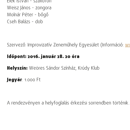
Elek István - szaxofon
Weisz János - zongora
Molnár Péter - bőgő
Cseh Balázs - dob
Szervező: Improvizatív Zeneműhely Egyesület (Információ:
ww
Időpont: 2016. január 28. 20 óra
Helyszín:
Weöres Sándor Színház, Krúdy Klub
Jegyár
: 1.000 Ft
A rendezvényen a helyfoglalás érkezési sorrendben történik.