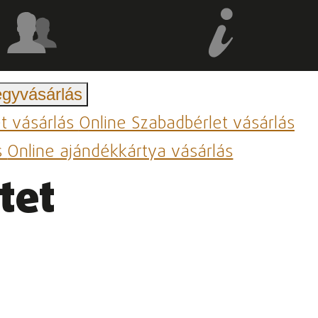
egyvásárlás
et vásárlás
Online Szabadbérlet vásárlás
s
Online ajándékkártya vásárlás
tet