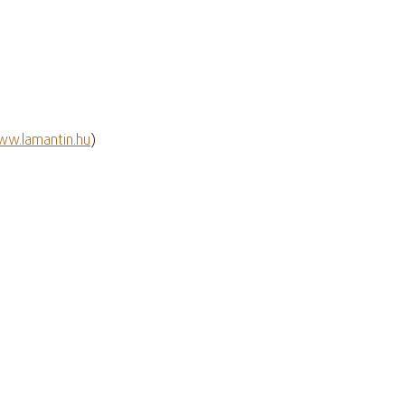
w.lamantin.hu
)