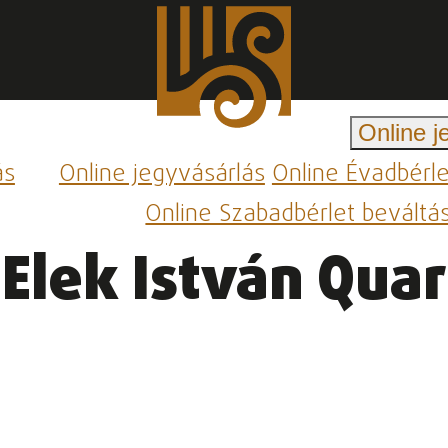
Online j
ás
Online jegyvásárlás
Online Évadbérl
Online Szabadbérlet beváltá
Elek István Quar