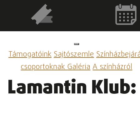
Támogatóink
Sajtószemle
Színházbejár
csoportoknak
Galéria
A színházról
Lamantin Klub: 