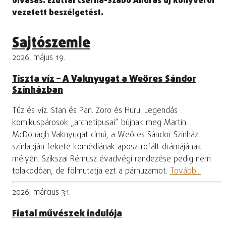
olvasás. Ezúttal Cserna-Szabó András új könyvéről
vezetett beszélgetést.
Sajtószemle
2026. május 19.
Tiszta víz – A Vaknyugat a Weöres Sándor
Színházban
Tűz és víz. Stan és Pan. Zoro és Huru. Legendás
komikuspárosok „archetípusai” bújnak meg Martin
McDonagh Vaknyugat című, a Weöres Sándor Színház
színlapján fekete komédiának aposztrofált drámájának
mélyén. Szikszai Rémusz évadvégi rendezése pedig nem
tolakodóan, de fölmutatja ezt a párhuzamot.
Tovább...
2026. március 31.
Fiatal művészek indulója