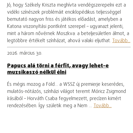
Jó, hogy Székely Kriszta meghívta vendégszerepelni ezt a
vidéki színészek problémáit enciklopédikus teljességgel
bemutató nagyon friss és játékos előadást, amelyben a
Katona viszonyítási pontként szerepel – ugyanazt jelenti,
mint a három nővérnek Moszkva: a beteljesületlen álmot, a
legtöbbre értékelt színházat, ahová valaki eljuthat.
Tovább...
2026. március 30.
Papucs alá törni a férfit, avagy lehet-e
muzsikaszó nélkül élni
És mégis mozog a Föld… a WSSZ új premierje keserédes,
mulatós-nótázós, színházi világot teremt Móricz Zsigmond
írásából – Horváth Csaba fegyelmezett, precízen kimért
rendezésében. Így születik meg a Nem …
Tovább...