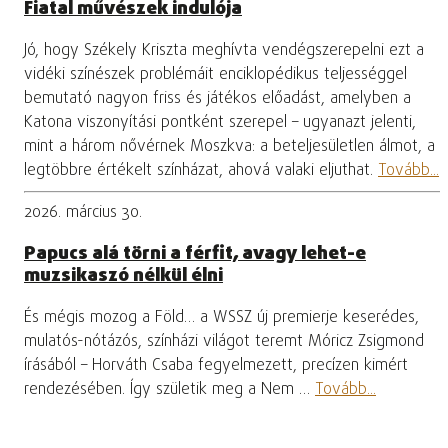
Fiatal művészek indulója
Jó, hogy Székely Kriszta meghívta vendégszerepelni ezt a
vidéki színészek problémáit enciklopédikus teljességgel
bemutató nagyon friss és játékos előadást, amelyben a
Katona viszonyítási pontként szerepel – ugyanazt jelenti,
mint a három nővérnek Moszkva: a beteljesületlen álmot, a
legtöbbre értékelt színházat, ahová valaki eljuthat.
Tovább...
2026. március 30.
Papucs alá törni a férfit, avagy lehet-e
muzsikaszó nélkül élni
És mégis mozog a Föld… a WSSZ új premierje keserédes,
mulatós-nótázós, színházi világot teremt Móricz Zsigmond
írásából – Horváth Csaba fegyelmezett, precízen kimért
rendezésében. Így születik meg a Nem …
Tovább...