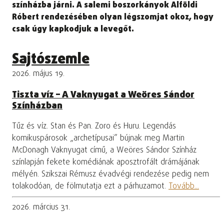
színházba járni. A salemi boszorkányok Alföldi
Róbert rendezésében olyan légszomjat okoz, hogy
csak úgy kapkodjuk a levegőt.
Sajtószemle
2026. május 19.
Tiszta víz – A Vaknyugat a Weöres Sándor
Színházban
Tűz és víz. Stan és Pan. Zoro és Huru. Legendás
komikuspárosok „archetípusai” bújnak meg Martin
McDonagh Vaknyugat című, a Weöres Sándor Színház
színlapján fekete komédiának aposztrofált drámájának
mélyén. Szikszai Rémusz évadvégi rendezése pedig nem
tolakodóan, de fölmutatja ezt a párhuzamot.
Tovább...
2026. március 31.