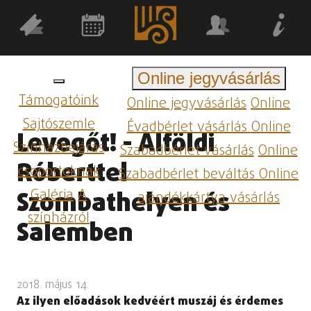
Online jegyvásárlás
Támogatóink
Online jegyvásárlás
Online
Sajtószemle
Évadbérlet vásárlás
Online
Levegőt! - Alföldi
Színházbejárás
Szabadbérlet vásárlás
Online
Róberttel
csoportoknak
Szabadbérlet beváltás
Online
Galéria
A
Szombathelyen és
ajándékkártya vásárlás
színházról
Salemben
2018. május 14.
Az ilyen előadások kedvéért muszáj és érdemes