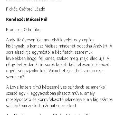
Plakát: Csáfordi László
Rendező: Mácsai Pál
Producer: Orlai Tibor
Andy tíz évesen írja meg első levelét egy copfos
kislánynak, a kamasz Melissa mindenét odaadná Andyért. A
sors elszakítja egymástól a két fiatalt, szerelmük
levelekben lángol fel ismét, szakad meg, majd éled újjá. A
négy évtizeden át írt sorok között két teljesen különböző
egyéniség rajzolódik ki. Vajon beteljesülhet valaha ez a
szerelem?
A Love letters című kétszemélyes színdarab az amerikai
szerző egyik leggyakrabban játszott műve, amely
mosolyogtató és könnyfakasztó jeleneteivel a világ számos
színházában aratott már hatalmas sikert.