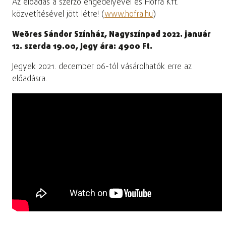
Az előadás a szerző engedélyével és Hofra Kft.
közvetítésével jött létre! (
www.hofra.hu
)
Weöres Sándor Színház, Nagyszínpad 2022. január
12. szerda 19.00, Jegy ára: 4900 Ft.
Jegyek 2021. december 06-tól vásárolhatók erre az
előadásra.