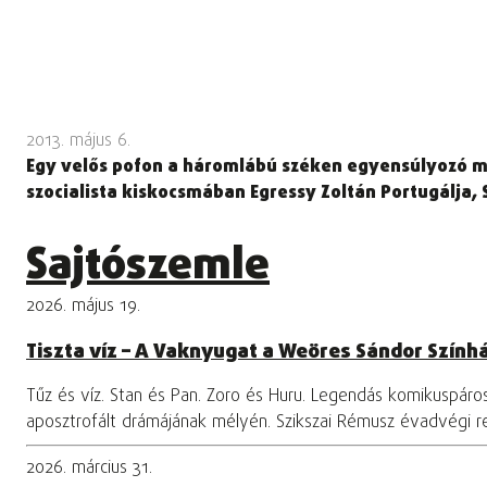
2013. május 6.
Egy velős pofon a háromlábú széken egyensúlyozó ma
szocialista kiskocsmában Egressy Zoltán Portugálja,
Sajtószemle
2026. május 19.
Tiszta víz – A Vaknyugat a Weöres Sándor Szính
Tűz és víz. Stan és Pan. Zoro és Huru. Legendás komikuspár
aposztrofált drámájának mélyén. Szikszai Rémusz évadvégi 
2026. március 31.