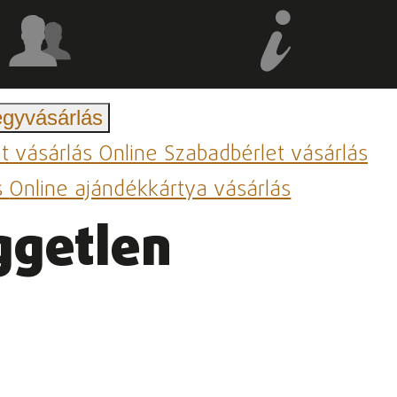
egyvásárlás
et vásárlás
Online Szabadbérlet vásárlás
s
Online ajándékkártya vásárlás
ggetlen