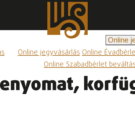
Online j
ás
Online jegyvásárlás
Online Évadbérl
Online Szabadbérlet beváltá
lenyomat, korfü