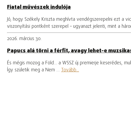
Fiatal művészek indulója
Jó, hogy Székely Kriszta meghívta vendégszerepelni ezt a vi
viszonyítási pontként szerepel – ugyanazt jelenti, mint a hár
2026. március 30.
Papucs alá törni a férfit, avagy lehet-e muzsikas
És mégis mozog a Föld… a WSSZ új premierje keserédes, mula
Így születik meg a Nem …
Tovább...