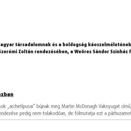
gyar társadalomnak és a boldogság káoszelméletének lej
 Szerémi Zoltán rendezésében, a Weöres Sándor Színház f
ázban
osok „archetípusai” bújnak meg Martin McDonagh Vaknyugat című
rendezése pedig nem tolakodóan, de fölmutatja ezt a párhuzamo