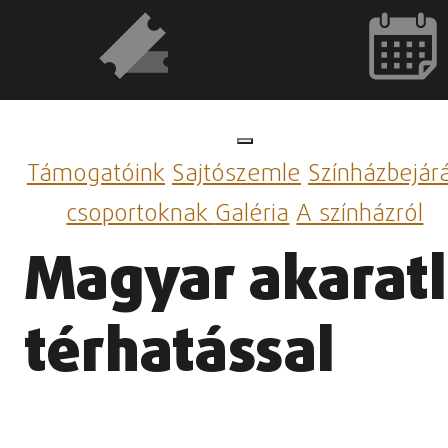
Támogatóink
Sajtószemle
Színházbejár
csoportoknak
Galéria
A színházról
Magyar akarat
térhatással