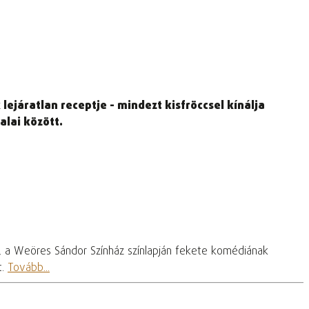
áratlan receptje - mindezt kisfröccsel kínálja
alai között.
, a Weöres Sándor Színház színlapján fekete komédiának
t.
Tovább...