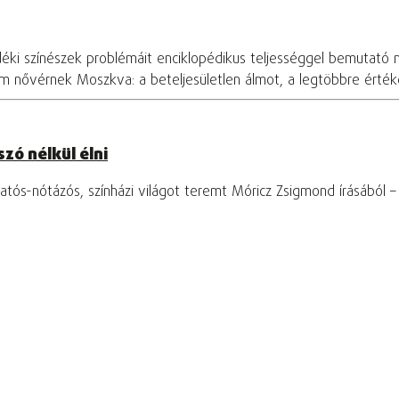
déki színészek problémáit enciklopédikus teljességgel bemutató 
om nővérnek Moszkva: a beteljesületlen álmot, a legtöbbre értékel
zó nélkül élni
tós-nótázós, színházi világot teremt Móricz Zsigmond írásából 